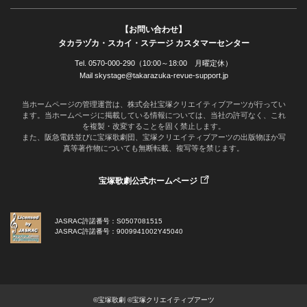
【お問い合わせ】
タカラヅカ・スカイ・ステージ カスタマーセンター
Tel. 0570-000-290（10:00～18:00 月曜定休）
Mail skystage@takarazuka-revue-support.jp
当ホームページの管理運営は、株式会社宝塚クリエイティブアーツが行ってい
ます。当ホームページに掲載している情報については、当社の許可なく、これ
を複製・改変することを固く禁止します。
また、阪急電鉄並びに宝塚歌劇団、宝塚クリエイティブアーツの出版物ほか写
真等著作物についても無断転載、複写等を禁じます。
宝塚歌劇公式ホームページ
JASRAC許諾番号：S0507081515
JASRAC許諾番号：9009941002Y45040
©宝塚歌劇 ©宝塚クリエイティブアーツ