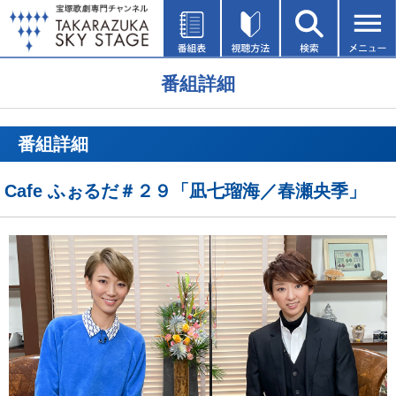
番組詳細
番組詳細
Cafe ふぉるだ＃２９「凪七瑠海／春瀬央季」