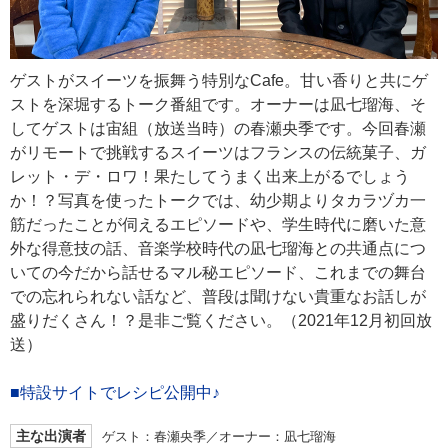
ゲストがスイーツを振舞う特別なCafe。甘い香りと共にゲ
ストを深堀するトーク番組です。オーナーは凪七瑠海、そ
してゲストは宙組（放送当時）の春瀬央季です。今回春瀬
がリモートで挑戦するスイーツはフランスの伝統菓子、ガ
レット・デ・ロワ！果たしてうまく出来上がるでしょう
か！？写真を使ったトークでは、幼少期よりタカラヅカ一
筋だったことが伺えるエピソードや、学生時代に磨いた意
外な得意技の話、音楽学校時代の凪七瑠海との共通点につ
いての今だから話せるマル秘エピソード、これまでの舞台
での忘れられない話など、普段は聞けない貴重なお話しが
盛りだくさん！？是非ご覧ください。（2021年12月初回放
送）
■特設サイトでレシピ公開中♪
主な出演者
ゲスト：春瀬央季／オーナー：凪七瑠海