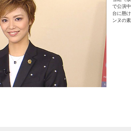
で公演中『
台に懸け
ンヌの素