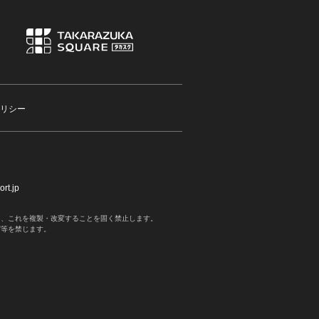
リシー
rt.jp
く、これを複製・改変することを固く禁止します。
写等を禁じます。