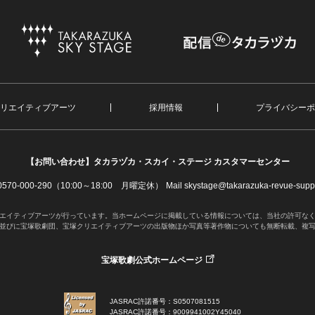
リエイティブアーツ
採用情報
プライバシーポ
【お問い合わせ】
タカラヅカ・スカイ・ステージ カスタマーセンター
. 0570-000-290（10:00～18:00 月曜定休）
Mail skystage@takarazuka-revue-suppo
エイティブアーツが行っています。当ホームページに掲載している情報については、当社の許可な
並びに宝塚歌劇団、宝塚クリエイティブアーツの出版物ほか写真等著作物についても無断転載、複
宝塚歌劇公式ホームページ
JASRAC許諾番号：S0507081515
JASRAC許諾番号：9009941002Y45040