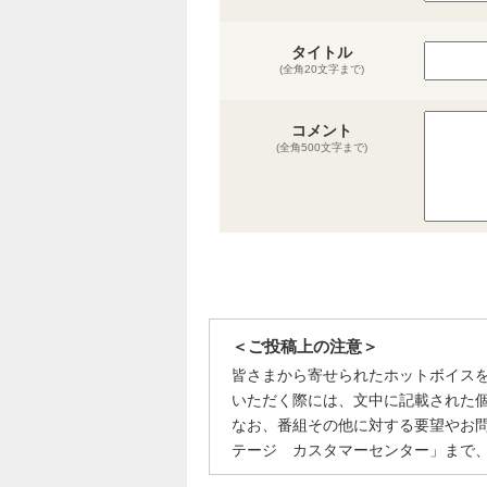
タイトル
(全角20文字まで)
コメント
(全角500文字まで)
＜ご投稿上の注意＞
皆さまから寄せられたホットボイス
いただく際には、文中に記載された
なお、番組その他に対する要望やお
テージ カスタマーセンター」まで