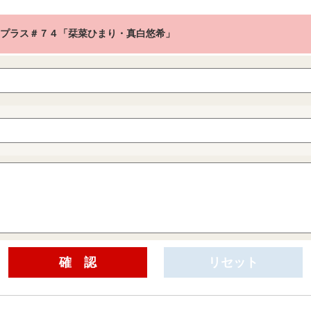
ngプラス＃７４「栞菜ひまり・真白悠希」