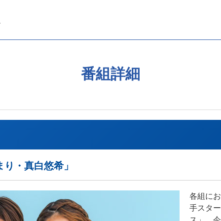
番組詳細
ひまり・真白悠希」
各組にお
手スター
ス」。今