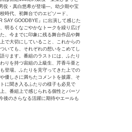
の男役・真白悠希が登場―。幼少期や宝
校時代、初舞台でのエピソード、
R SAY GOODBYE』に出演して感じた
、明るくなごやかなトークを繰り広げ
た、今までに印象に残る舞台作品や舞
上で大切にしていること、これからの
ついても、それぞれの想いをこめてし
語ります。番組のラストには、ふたり
わりを持つ宙組の上級生、芹香斗亜と
も登場。ふたりを見守ってきた上での
や優しさに満ちたコメントを披露、そ
トに聞き入るふたりの様子も必見で
上、番組上で感じられる個性とパーソ
今後のさらなる活躍に期待やエールも