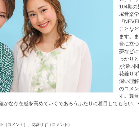
104期
塚音楽学
『NEVE
ことなど
ます。ま
台に立つ
夢などに
っかりと
が深い関
花菱りず
深い理解
のコメン
す。舞台
確かな存在感を高めていくであろうふたりに着目してもらい、
亜（コメント）、花菱りず（コメント）