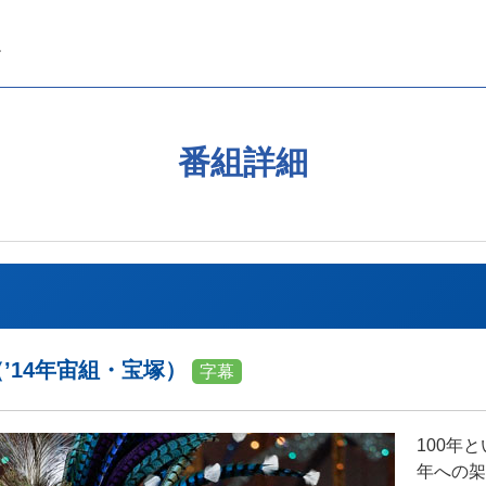
番組詳細
－（’14年宙組・宝塚）
字幕
100年
年への架