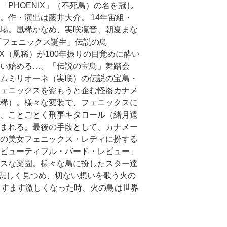
「PHOENIX」（不死鳥）の名を冠し
。作・演出は藤井大介。'14年宙組・
場。凰稀かなめ、実咲凜音、朝夏まな
「フェニックス誕生」伝説の鳥
NIX（凰稀）が100年振りの目覚めに酔い
い始める…。「伝説の宝鳥」舞踏会
ムミリオーネ（実咲）の伝説の宝鳥・
ェニックスを盗もうと企む怪盗カナメ
稀）。様々な変装で、フェニックスに
、ことごとく刑事キタロール（緒月遠
まれる。最後の手段として、カナメー
の美女フェニックス・レディに扮する
ビューティフル・バード・レビュー」
スな楽園。様々な鳥に扮したスター達
悲しく見つめ、切ない想いを歌う火の
ますます激しくなった時、火の鳥は世界