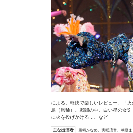
による、軽快で楽しいレビュー。「火
鳥（凰稀）。戦闘の中、白い星の女S
に火を投げかける…。など
主な出演者
凰稀かなめ、実咲凜音、朝夏ま