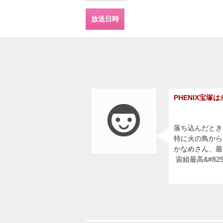
放送日時
PHENIX宝塚は永
落ち込んだとき
特に火の鳥から
かなめさん、最高&#
宙組最高&#8252