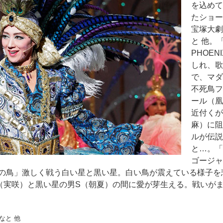
を込めて
たショー
宝塚大劇
と 他。
PHOE
しれ、歌
で、マダ
不死鳥フ
ール（凰
近付くが
麻）に阻
ルが伝説
と…。「
ゴージャ
の鳥」激しく戦う白い星と黒い星。白い鳥が震えている様子を
（実咲）と黒い星の男S（朝夏）の間に愛が芽生える。戦いが
なと 他