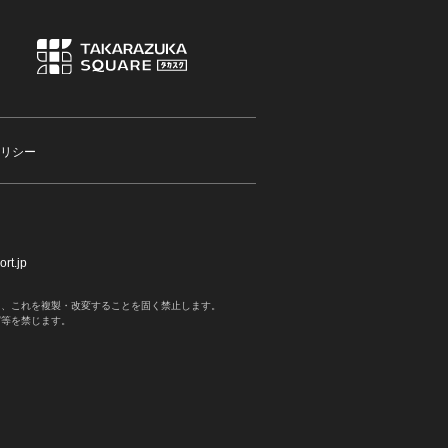
リシー
rt.jp
く、これを複製・改変することを固く禁止します。
写等を禁じます。