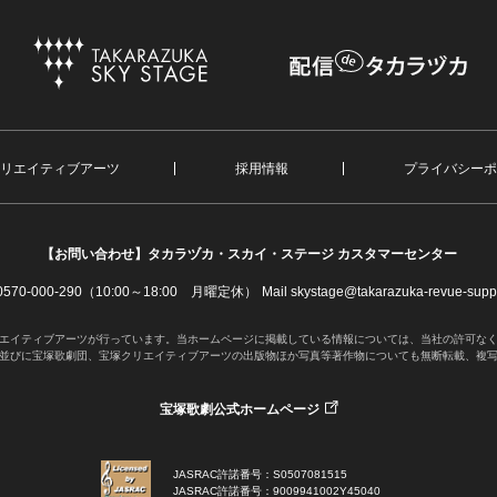
リエイティブアーツ
採用情報
プライバシーポ
【お問い合わせ】
タカラヅカ・スカイ・ステージ カスタマーセンター
. 0570-000-290（10:00～18:00 月曜定休）
Mail skystage@takarazuka-revue-suppo
エイティブアーツが行っています。当ホームページに掲載している情報については、当社の許可な
並びに宝塚歌劇団、宝塚クリエイティブアーツの出版物ほか写真等著作物についても無断転載、複
宝塚歌劇公式ホームページ
JASRAC許諾番号：S0507081515
JASRAC許諾番号：9009941002Y45040