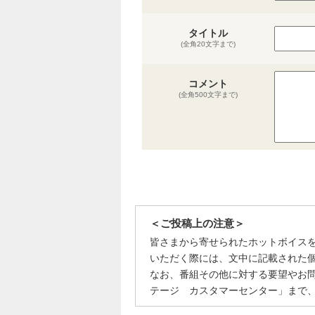
タイトル
(全角20文字まで)
コメント
(全角500文字まで)
＜ご投稿上の注意＞
皆さまから寄せられたホットボイス
いただく際には、文中に記載された
なお、番組その他に対する要望やお
テージ カスタマーセンター」まで