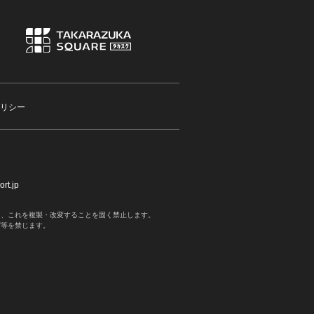
リシー
rt.jp
く、これを複製・改変することを固く禁止します。
写等を禁じます。