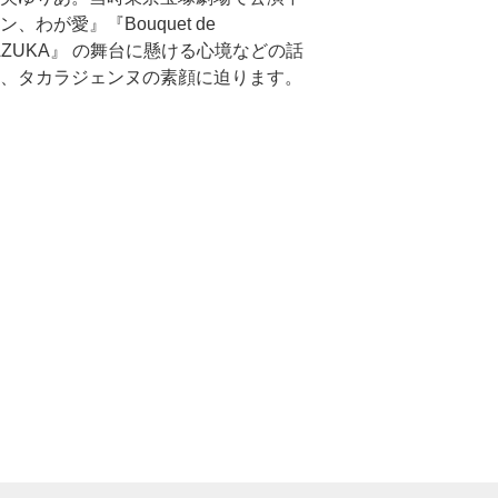
、わが愛』『Bouquet de
RAZUKA』 の舞台に懸ける心境などの話
、タカラジェンヌの素顔に迫ります。