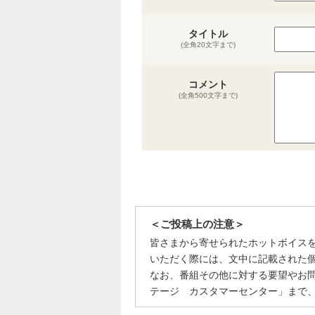
タイトル
(全角20文字まで)
コメント
(全角500文字まで)
＜ご投稿上の注意＞
皆さまから寄せられたホットボイス
いただく際には、文中に記載された
なお、番組その他に対する要望やお
テージ カスタマーセンター」まで