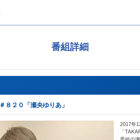
番組詳細
REAK＃８２０「瀬央ゆりあ」
2017
「TAKA
星組の瀬