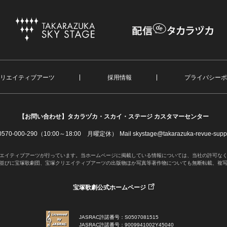
リエイティブアーツ
採用情報
プライバシーポ
【お問い合わせ】
タカラヅカ・スカイ・ステージ カスタマーセンター
. 0570-000-290（10:00～18:00 月曜定休）
Mail skystage@takarazuka-revue-suppo
エイティブアーツが行っています。当ホームページに掲載している情報については、当社の許可な
並びに宝塚歌劇団、宝塚クリエイティブアーツの出版物ほか写真等著作物についても無断転載、複
宝塚歌劇公式ホームページ
JASRAC許諾番号：S0507081515
JASRAC許諾番号：9009941002Y45040