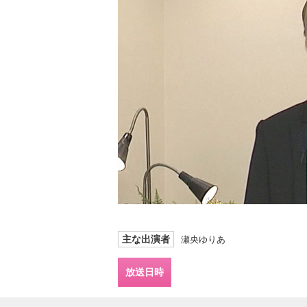
主な出演者
瀬央ゆりあ
放送日時