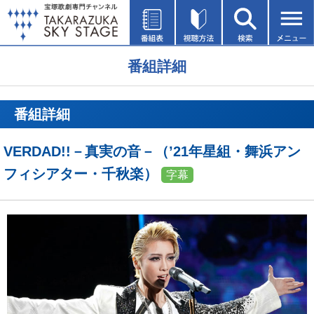
番組詳細
番組詳細
VERDAD!!－真実の音－（’21年星組・舞浜アン
フィシアター・千秋楽）
字幕