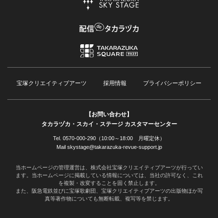
宝塚クリエイティブアーツ
採用情報
プライバシーポリシー
【お問い合わせ】
タカラヅカ・スカイ・ステージ カスタマーセンター
Tel. 0570-000-290（10:00～18:00 月曜定休）
Mail skystage@takarazuka-revue-support.jp
当ホームページの管理運営は、株式会社宝塚クリエイティブアーツが行ってい
ます。当ホームページに掲載している情報については、当社の許可なく、これ
を複製・改変することを固く禁止します。
また、阪急電鉄並びに宝塚歌劇団、宝塚クリエイティブアーツの出版物ほか写
真等著作物についても無断転載、複写等を禁じます。