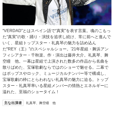
“VERDAD”とはスペイン語で“真実”を表す言葉。魂のこもっ
た“真実”の歌・踊り・演技を追求し続け、常に前へと進んで
いく、星組トップスター・礼真琴の魅力を詰め込ん
だ“REY（王）”のスペシャルショー。'21年星組・舞浜アン
フィシアター・千秋楽。作・演出は藤井大介。礼真琴、舞
空瞳 他。一幕は星組で上演された数多の作品から名曲を
散りばめた、宝塚歌劇ならではのショーで魅せる。二幕で
はポップスやロック、ミュージカルナンバー等で構成し、
宝塚歌劇の枠にとらわれない礼真琴の魅力に迫る。トップ
スター・礼真琴率いる星組メンバーの情熱とエネルギーに
溢れた、至福のショータイム！
主な出演者
礼真琴、舞空瞳 他