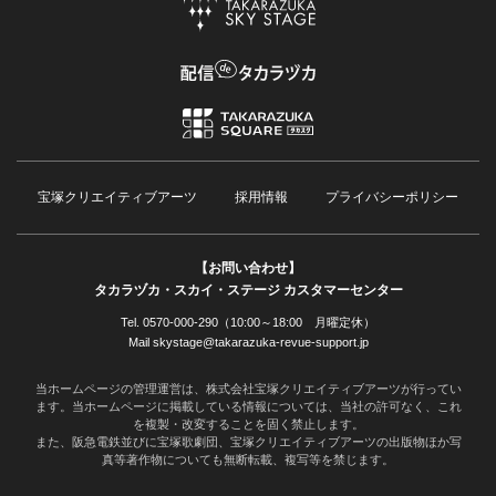
宝塚クリエイティブアーツ
採用情報
プライバシーポリシー
【お問い合わせ】
タカラヅカ・スカイ・ステージ カスタマーセンター
Tel. 0570-000-290（10:00～18:00 月曜定休）
Mail skystage@takarazuka-revue-support.jp
当ホームページの管理運営は、株式会社宝塚クリエイティブアーツが行ってい
ます。当ホームページに掲載している情報については、当社の許可なく、これ
を複製・改変することを固く禁止します。
また、阪急電鉄並びに宝塚歌劇団、宝塚クリエイティブアーツの出版物ほか写
真等著作物についても無断転載、複写等を禁じます。