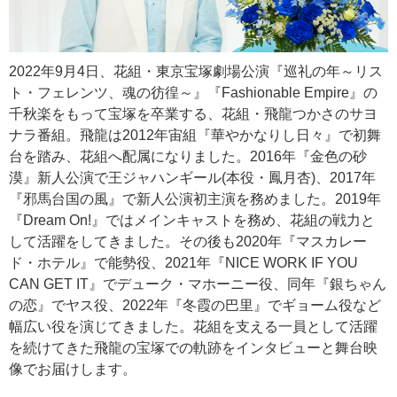
2022年9月4日、花組・東京宝塚劇場公演『巡礼の年～リス
ト・フェレンツ、魂の彷徨～』『Fashionable Empire』の
千秋楽をもって宝塚を卒業する、花組・飛龍つかさのサヨ
ナラ番組。飛龍は2012年宙組『華やかなりし日々』で初舞
台を踏み、花組へ配属になりました。2016年『金色の砂
漠』新人公演で王ジャハンギール(本役・鳳月杏)、2017年
『邪馬台国の風』で新人公演初主演を務めました。2019年
『Dream On!』ではメインキャストを務め、花組の戦力と
して活躍をしてきました。その後も2020年『マスカレー
ド・ホテル』で能勢役、2021年『NICE WORK IF YOU
CAN GET IT』でデューク・マホーニー役、同年『銀ちゃん
の恋』でヤス役、2022年『冬霞の巴里』でギョーム役など
幅広い役を演じてきました。花組を支える一員として活躍
を続けてきた飛龍の宝塚での軌跡をインタビューと舞台映
像でお届けします。