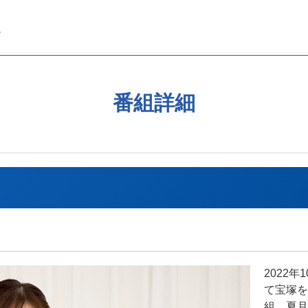
番組詳細
2022
て宝塚を
組。夏月