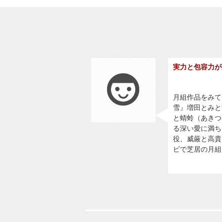
実力と包容力が
月組作品をみて
雪』増田とみと
と蜻蛉（あきつ
る深い愛に満ちた
役、威厳と高貴
ビで芝居の月組