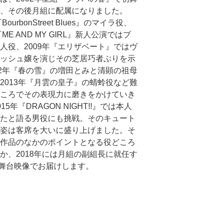
、その後月組に配属になりました。
BourbonStreet Blues』のマイラ役、
『ME AND MY GIRL』新人公演ではブ
人役、2009年『エリザベート』ではヴ
ッシュ嬢を演じその芝居巧者ぶりを示
12年『春の雪』の増田とみと清顕の祖母
2013年『月雲の皇子』の蜻蛉役など難
ころでその表現力に磨きをかけていき
15年『DRAGON NIGHT!!』では本人
たと語る男役にも挑戦。そのキュート
姿は客席を大いに盛り上げました。そ
作品のなかのポイントとなる役どころ
か、2018年には月組の副組長に就任す
舞台映像でお届けします。