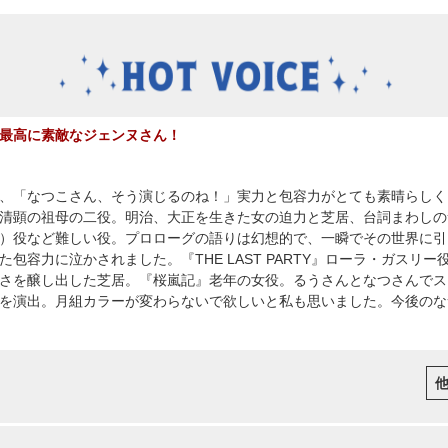
最高に素敵なジェンヌさん！
、「なつこさん、そう演じるのね！」実力と包容力がとても素晴らしく、
清顕の祖母の二役。明治、大正を生きた女の迫力と芝居、台詞まわしの素
）役など難しい役。プロローグの語りは幻想的で、一瞬でその世界に引
包容力に泣かされました。『THE LAST PARTY』ローラ・ガスリー
さを醸し出した芝居。『桜嵐記』老年の女役。るうさんとなつさんでス
を演出。月組カラーが変わらないで欲しいと私も思いました。今後のな