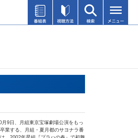
年10月9日、月組東京宝塚劇場公演をもっ
卒業する、月組・夏月都のサヨナラ番
は、2002年星組『プラハの春』で初舞