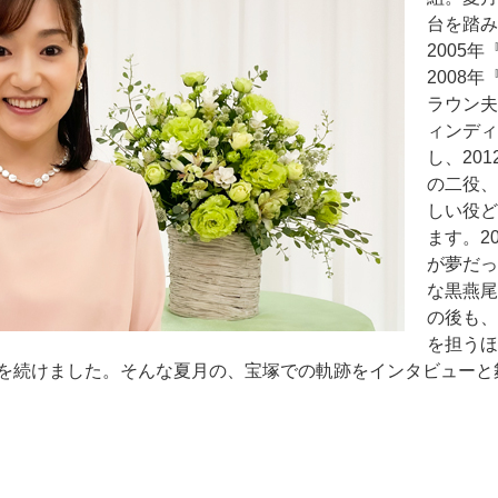
台を踏み
2005年『
2008年
ラウン夫
ィンディ
し、20
の二役、
しい役ど
ます。20
が夢だっ
な黒燕尾
の後も、
を担うほ
を続けました。そんな夏月の、宝塚での軌跡をインタビューと