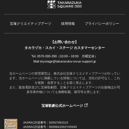
宝塚クリエイティブアーツ
採用情報
プライバシーポリシー
【お問い合わせ】
タカラヅカ・スカイ・ステージ カスタマーセンター
Tel. 0570-000-290（10:00～18:00 月曜定休）
Mail skystage@takarazuka-revue-support.jp
当ホームページの管理運営は、株式会社宝塚クリエイティブアーツが行ってい
ます。当ホームページに掲載している情報については、当社の許可なく、これ
を複製・改変することを固く禁止します。
また、阪急電鉄並びに宝塚歌劇団、宝塚クリエイティブアーツの出版物ほか写
真等著作物についても無断転載、複写等を禁じます。
宝塚歌劇公式ホームページ
JASRAC許諾番号：S0507081515
JASRAC許諾番号：9009941002Y45040