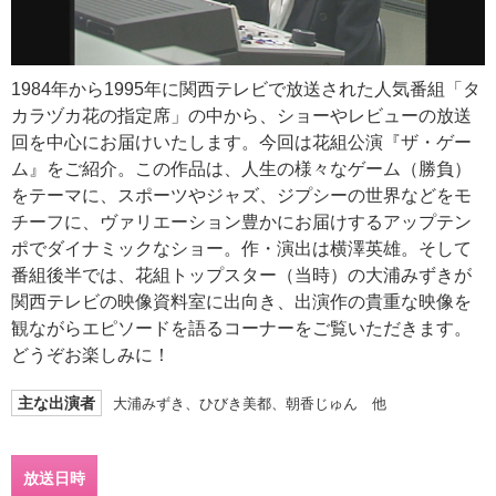
1984年から1995年に関西テレビで放送された人気番組「タ
カラヅカ花の指定席」の中から、ショーやレビューの放送
回を中心にお届けいたします。今回は花組公演『ザ・ゲー
ム』をご紹介。この作品は、人生の様々なゲーム（勝負）
をテーマに、スポーツやジャズ、ジプシーの世界などをモ
チーフに、ヴァリエーション豊かにお届けするアップテン
ポでダイナミックなショー。作・演出は横澤英雄。そして
番組後半では、花組トップスター（当時）の大浦みずきが
関西テレビの映像資料室に出向き、出演作の貴重な映像を
観ながらエピソードを語るコーナーをご覧いただきます。
どうぞお楽しみに！
主な出演者
大浦みずき、ひびき美都、朝香じゅん 他
放送日時