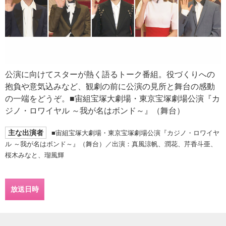
公演に向けてスターが熱く語るトーク番組。役づくりへの
抱負や意気込みなど、観劇の前に公演の見所と舞台の感動
の一端をどうぞ。■宙組宝塚大劇場・東京宝塚劇場公演『カ
ジノ・ロワイヤル ～我が名はボンド～』（舞台）
主な出演者
■宙組宝塚大劇場・東京宝塚劇場公演『カジノ・ロワイヤ
ル ～我が名はボンド～』（舞台）／出演：真風涼帆、潤花、芹香斗亜、
桜木みなと、瑠風輝
放送日時