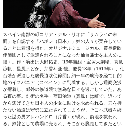
スペイン南部の町コリア・デル・リオに「サムライの末
裔」を自認する「ハポン（日本）」姓の人々が実在してい
ることに着想を得た、オリジナルミュージカル。慶長遣欧
使節団として派遣されることになった仙台藩士を主人公に
描く。作・演出は大野拓史。'19年宙組・宝塚大劇場。真風
涼帆、星風まどか、芹香斗亜 他。慶長18年（1613年）、仙
台藩が派遣した慶長遣欧使節団は約一年の航海を経て目的
地のイスパニア（スペイン）に到着する。しかし通商交渉
が癒着し、郊外の修道院で無為な日々を過ごしていた。あ
る夜の事。剣術の名手・蒲田治道（真風）は町で、追って
から逃げてきた日本人の少女に助けを求められる。刀を持
たない治道は守勢に立たされてしまうが、そこへ武器を纏
った謎の男アレハンドロ（芹香）が現れ、窮地を救われ
る。奴隷として農場に売られ、そこから脱走してきたとい