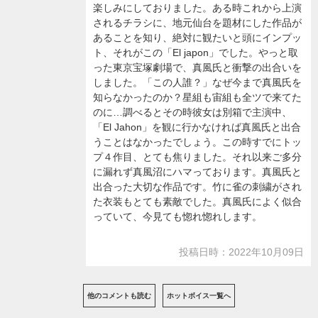
楽しみにしておりました。ある時これから上演
されるチラシに、地元仙台を題材にした作品が
あることを知り、絶対に観たいと頭にインプッ
ト、それがこの「El japon」でした。やっと取
った東京宝塚劇場で、真風氏と衝撃の出合いを
しました。「この人誰？」なぜ今まで真風氏を
知らなかったのか？星組も宙組も全ツで来てた
のに…調べるとその時彼女は別箱で主演中、
「El Jahon」を観に行かなければ真風氏と出合
うことはなかったでしょう。この時すでにトッ
プ４作目、とても焦りました。それ以来ご多分
に漏れず真風沼にハマっております。真風氏と
出合った大切な作品です。竹に雀の刺繍がされ
た衣装もとても素敵でした。真風氏によく似合
っていて、今見ても惚れ惚れします。
投稿日時：2022年10月09日
他のコメントも読む
ホットボイス一覧へ