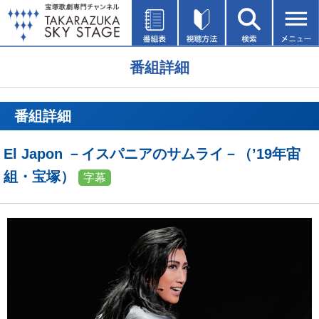
番組詳細
番組詳細
El Japon －イスパニアのサムライ－（’19年宙
組・宝塚）
字幕