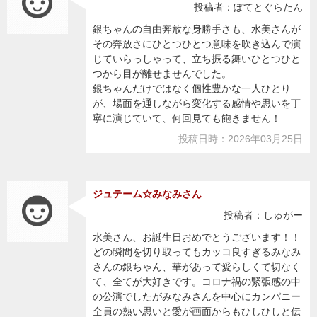
投稿者：ぽてとぐらたん
銀ちゃんの自由奔放な身勝手さも、水美さんが
その奔放さにひとつひとつ意味を吹き込んで演
じていらっしゃって、立ち振る舞いひとつひと
つから目が離せませんでした。
銀ちゃんだけではなく個性豊かな一人ひとり
が、場面を通しながら変化する感情や思いを丁
寧に演じていて、何回見ても飽きません！
投稿日時：2026年03月25日
ジュテーム☆みなみさん
投稿者：しゅがー
水美さん、お誕生日おめでとうございます！！
どの瞬間を切り取ってもカッコ良すぎるみなみ
さんの銀ちゃん、華があって愛らしくて切なく
て、全てが大好きです。コロナ禍の緊張感の中
の公演でしたがみなみさんを中心にカンパニー
全員の熱い思いと愛が画面からもひしひしと伝