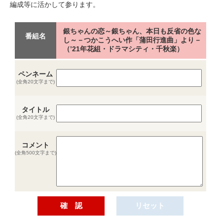
編成等に活かして参ります。
銀ちゃんの恋～銀ちゃん、本日も反省の色な
番組名
し～－つかこうへい作「蒲田行進曲」より－
（’21年花組・ドラマシティ・千秋楽）
ペンネーム
(全角20文字まで)
タイトル
(全角20文字まで)
コメント
(全角500文字まで)