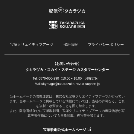
宝塚クリエイティブアーツ
採用情報
プライバシーポリシー
【お問い合わせ】
タカラヅカ・スカイ・ステージ カスタマーセンター
Tel. 0570-000-290（10:00～18:00 月曜定休）
Mail skystage@takarazuka-revue-support.jp
当ホームページの管理運営は、株式会社宝塚クリエイティブアーツが行ってい
ます。当ホームページに掲載している情報については、当社の許可なく、これ
を複製・改変することを固く禁止します。
また、阪急電鉄並びに宝塚歌劇団、宝塚クリエイティブアーツの出版物ほか写
真等著作物についても無断転載、複写等を禁じます。
宝塚歌劇公式ホームページ