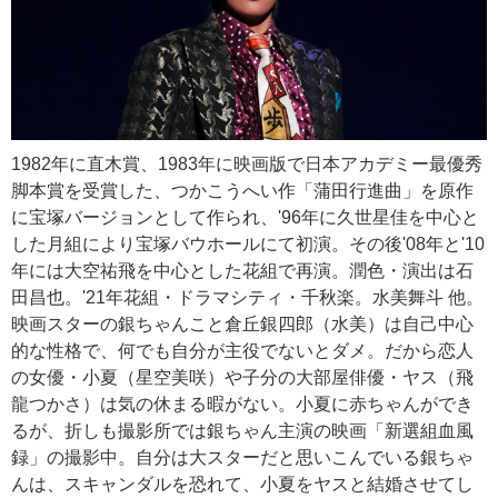
1982年に直木賞、1983年に映画版で日本アカデミー最優秀
脚本賞を受賞した、つかこうへい作「蒲田行進曲」を原作
に宝塚バージョンとして作られ、'96年に久世星佳を中心と
した月組により宝塚バウホールにて初演。その後'08年と'10
年には大空祐飛を中心とした花組で再演。潤色・演出は石
田昌也。'21年花組・ドラマシティ・千秋楽。水美舞斗 他。
映画スターの銀ちゃんこと倉丘銀四郎（水美）は自己中心
的な性格で、何でも自分が主役でないとダメ。だから恋人
の女優・小夏（星空美咲）や子分の大部屋俳優・ヤス（飛
龍つかさ）は気の休まる暇がない。小夏に赤ちゃんができ
るが、折しも撮影所では銀ちゃん主演の映画「新選組血風
録」の撮影中。自分は大スターだと思いこんでいる銀ちゃ
んは、スキャンダルを恐れて、小夏をヤスと結婚させてし