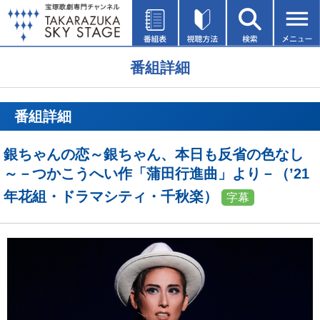
番組詳細
番組詳細
銀ちゃんの恋～銀ちゃん、本日も反省の色なし
～－つかこうへい作「蒲田行進曲」より－（’21
年花組・ドラマシティ・千秋楽）
字幕