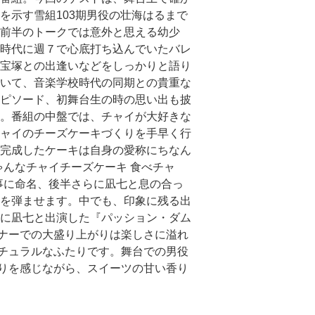
を示す雪組103期男役の壮海はるまで
前半のトークでは意外と思える幼少
時代に週７で心底打ち込んでいたバレ
宝塚との出逢いなどをしっかりと語り
いて、音楽学校時代の同期との貴重な
ピソード、初舞台生の時の思い出も披
。番組の中盤では、チャイが大好きな
ャイのチーズケーキづくりを手早く行
完成したケーキは自身の愛称にちなん
ゃんなチャイチーズケーキ 食べチャ
事に命名、後半さらに凪七と息の合っ
を弾ませます。中でも、印象に残る出
に凪七と出演した『パッション・ダム
ナーでの大盛り上がりは楽しさに溢れ
チュラルなふたりです。舞台での男役
りを感じながら、スイーツの甘い香り