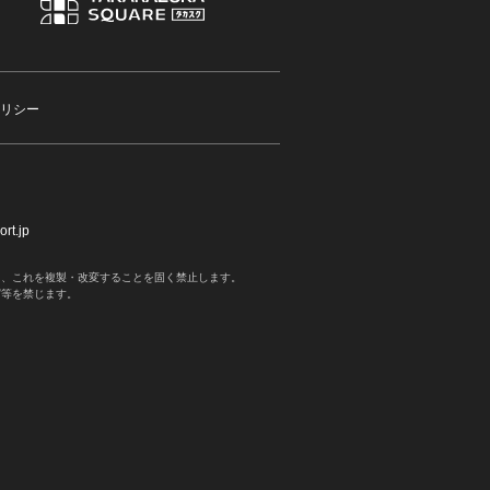
リシー
rt.jp
く、これを複製・改変することを固く禁止します。
写等を禁じます。