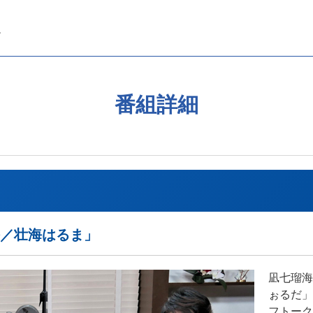
番組詳細
瑠海／壮海はるま」
凪七瑠海
ぉるだ」
フトーク