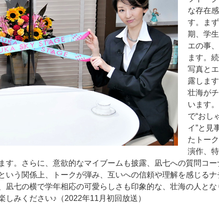
な存在感
す。まず
期、学生
エの事、
ます。続
写真とエ
露します
壮海がチ
います。
で“おし
イ”と見
たトーク
演作、特
ます。さらに、意欲的なマイブームも披露、凪七への質問コー
という関係上、トークが弾み、互いへの信頼や理解を感じるナ
、凪七の横で学年相応の可愛らしさも印象的な、壮海の人とな
しみください♪（2022年11月初回放送）