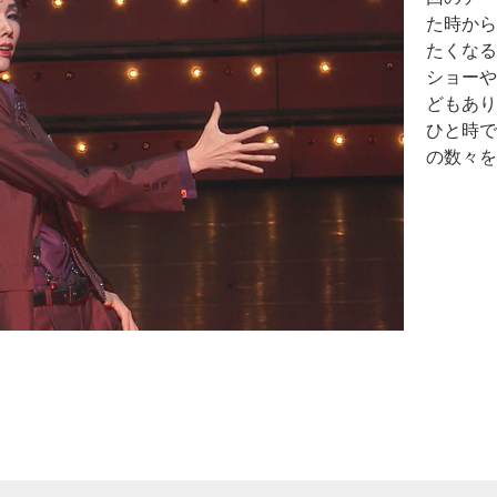
た時から
たくなる
ショーや
どもあり
ひと時で
の数々を