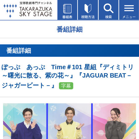
番組詳細
番組詳細
ぽっぷ あっぷ Time＃101 星組『ディミトリ
～曙光に散る、紫の花～』『JAGUAR BEAT－
ジャガービート－』
字幕