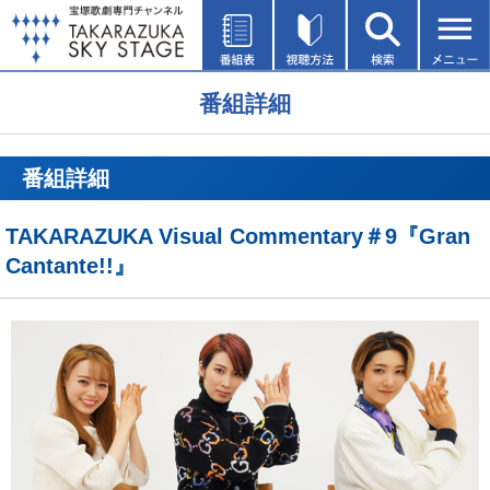
番組詳細
番組詳細
TAKARAZUKA Visual Commentary＃9『Gran
Cantante!!』