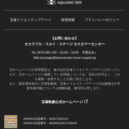
宝塚クリエイティブアーツ
採用情報
プライバシーポリシー
【お問い合わせ】
タカラヅカ・スカイ・ステージ カスタマーセンター
Tel. 0570-000-290（10:00～18:00 月曜定休）
Mail skystage@takarazuka-revue-support.jp
当ホームページの管理運営は、株式会社宝塚クリエイティブアーツが行ってい
ます。当ホームページに掲載している情報については、当社の許可なく、これ
を複製・改変することを固く禁止します。
また、阪急電鉄並びに宝塚歌劇団、宝塚クリエイティブアーツの出版物ほか写
真等著作物についても無断転載、複写等を禁じます。
宝塚歌劇公式ホームページ
JASRAC許諾番号：S0507081515
JASRAC許諾番号：9009941002Y45040