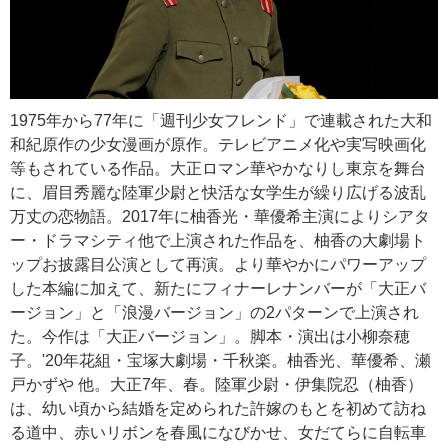
1975年から77年に「週刊少女フレンド」で連載された大和
和紀原作の少女漫画が原作。テレビアニメ化や実写映画化
等もされている作品。大正ロマン華やかなりし東京を舞台
に、眉目秀麗な陸軍少尉と快活な女学生が繰り広げる波乱
万丈の恋物語。2017年に柚香光・華優希主演によりシアタ
ー・ドラマシティ他で上演された作品を、柚香の大劇場ト
ップお披露目公演として再演。より華やかにパワーアップ
した本編に加えて、新たにフィナーレナンバーが「大正バ
ージョン」と「浪漫バージョン」の2パターンで上演され
た。今作は「大正バージョン」。脚本・演出は小柳奈穂
子。'20年花組・宝塚大劇場・千秋楽。柚香光、華優希、瀬
戸かずや 他。大正7年、春。陸軍少尉・伊集院忍（柚香）
は、幼い頃から結婚を定められた許嫁のもとを初めて訪ね
る道中、赤いリボンを春風になびかせ、女だてらに自転車