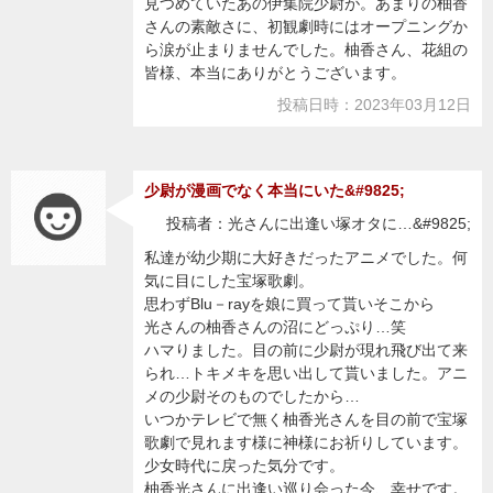
見つめていたあの伊集院少尉が。あまりの柚香
さんの素敵さに、初観劇時にはオープニングか
ら涙が止まりませんでした。柚香さん、花組の
皆様、本当にありがとうございます。
投稿日時：2023年03月12日
少尉が漫画でなく本当にいた&#9825;
投稿者：光さんに出逢い塚オタに…&#9825;
私達が幼少期に大好きだったアニメでした。何
気に目にした宝塚歌劇。
思わずBlu－rayを娘に買って貰いそこから
光さんの柚香さんの沼にどっぷり…笑
ハマりました。目の前に少尉が現れ飛び出て来
られ…トキメキを思い出して貰いました。アニ
メの少尉そのものでしたから…
いつかテレビで無く柚香光さんを目の前で宝塚
歌劇で見れます様に神様にお祈りしています。
少女時代に戻った気分です。
柚香光さんに出逢い巡り会った今、幸せです。