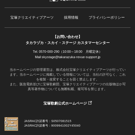
宝塚クリエイティブアーツ
採用情報
プライバシーポリシー
【お問い合わせ】
タカラヅカ・スカイ・ステージ カスタマーセンター
Tel. 0570-000-290（10:00～18:00 月曜定休）
Mail skystage@takarazuka-revue-support.jp
当ホームページの管理運営は、株式会社宝塚クリエイティブアーツが行ってい
ます。当ホームページに掲載している情報については、当社の許可なく、これ
を複製・改変することを固く禁止します。
また、阪急電鉄並びに宝塚歌劇団、宝塚クリエイティブアーツの出版物ほか写
真等著作物についても無断転載、複写等を禁じます。
宝塚歌劇公式ホームページ
JASRAC許諾番号：S0507081515
JASRAC許諾番号：9009941002Y45040