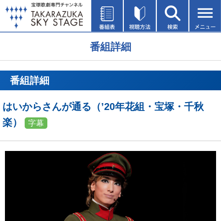
番組詳細
番組詳細
はいからさんが通る（’20年花組・宝塚・千秋
楽）
字幕