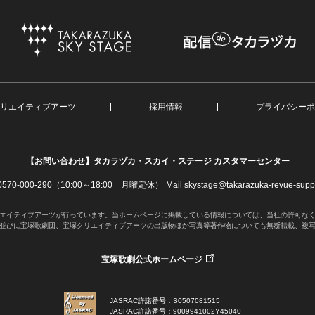
リエイティブアーツ
採用情報
プライバシーポ
【お問い合わせ】
タカラヅカ・スカイ・ステージ カスタマーセンター
. 0570-000-290（10:00～18:00 月曜定休）
Mail skystage@takarazuka-revue-suppo
エイティブアーツが行っています。当ホームページに掲載している情報については、当社の許可な
並びに宝塚歌劇団、宝塚クリエイティブアーツの出版物ほか写真等著作物についても無断転載、複
宝塚歌劇公式ホームページ
JASRAC許諾番号：S0507081515
JASRAC許諾番号：9009941002Y45040