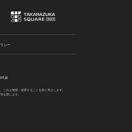
リシー
rt.jp
く、これを複製・改変することを固く禁止します。
写等を禁じます。