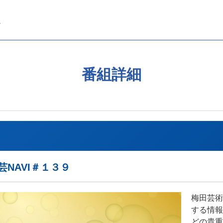
番組詳細
NAVI＃１３９
梅田芸術
する情報
どの貴重