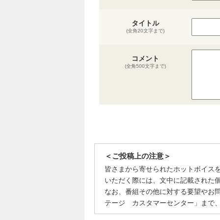
タイトル
(全角20文字まで)
コメント
(全角500文字まで)
＜ご投稿上の注意＞
皆さまから寄せられたホットボイス
いただく際には、文中に記載された
なお、番組その他に対する要望やお
テージ カスタマーセンター」まで