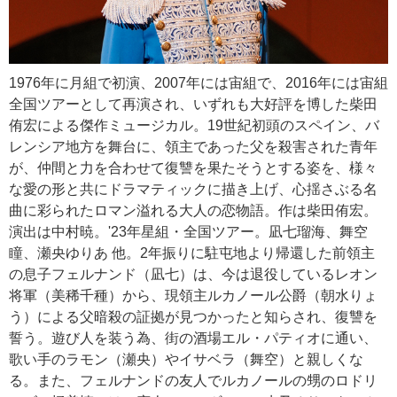
1976年に月組で初演、2007年には宙組で、2016年には宙組
全国ツアーとして再演され、いずれも大好評を博した柴田
侑宏による傑作ミュージカル。19世紀初頭のスペイン、バ
レンシア地方を舞台に、領主であった父を殺害された青年
が、仲間と力を合わせて復讐を果たそうとする姿を、様々
な愛の形と共にドラマティックに描き上げ、心揺さぶる名
曲に彩られたロマン溢れる大人の恋物語。作は柴田侑宏。
演出は中村暁。'23年星組・全国ツアー。凪七瑠海、舞空
瞳、瀬央ゆりあ 他。2年振りに駐屯地より帰還した前領主
の息子フェルナンド（凪七）は、今は退役しているレオン
将軍（美稀千種）から、現領主ルカノール公爵（朝水りょ
う）による父暗殺の証拠が見つかったと知らされ、復讐を
誓う。遊び人を装う為、街の酒場エル・パティオに通い、
歌い手のラモン（瀬央）やイサベラ（舞空）と親しくな
る。また、フェルナンドの友人でルカノールの甥のロドリ