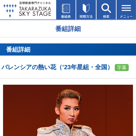
番組詳細
番組詳細
バレンシアの熱い花（’23年星組・全国）
字幕