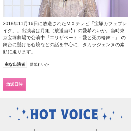
2018年11月16日に放送されたＭＸテレビ「宝塚カフェブレ
イク」。出演者は月組（放送当時）の愛希れいか。当時東
京宝塚劇場で公演中『エリザベート－愛と死の輪舞－』 の
舞台に懸ける心境などの話を中心に、タカラジェンヌの素
顔に迫ります。
主な出演者
愛希れいか
放送日時