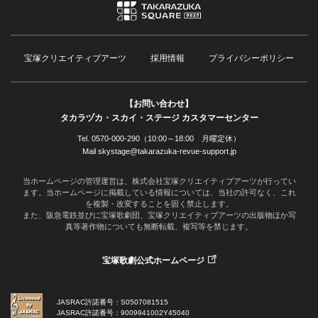
宝塚クリエイティブアーツ
採用情報
プライバシーポリシー
【お問い合わせ】
タカラヅカ・スカイ・ステージ カスタマーセンター
Tel. 0570-000-290（10:00～18:00 月曜定休）
Mail skystage@takarazuka-revue-support.jp
当ホームページの管理運営は、株式会社宝塚クリエイティブアーツが行ってい
ます。当ホームページに掲載している情報については、当社の許可なく、これ
を複製・改変することを固く禁止します。
また、阪急電鉄並びに宝塚歌劇団、宝塚クリエイティブアーツの出版物ほか写
真等著作物についても無断転載、複写等を禁じます。
宝塚歌劇公式ホームページ
JASRAC許諾番号：S0507081515
JASRAC許諾番号：9009941002Y45040