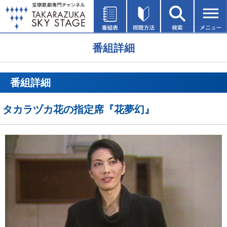
番組詳細
番組詳細
タカラヅカ花の指定席『花夢幻』