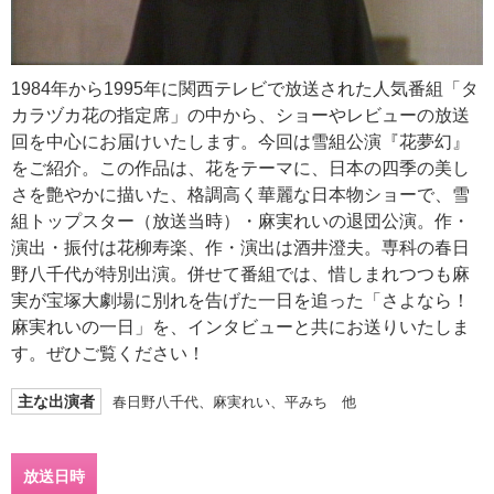
1984年から1995年に関西テレビで放送された人気番組「タ
カラヅカ花の指定席」の中から、ショーやレビューの放送
回を中心にお届けいたします。今回は雪組公演『花夢幻』
をご紹介。この作品は、花をテーマに、日本の四季の美し
さを艶やかに描いた、格調高く華麗な日本物ショーで、雪
組トップスター（放送当時）・麻実れいの退団公演。作・
演出・振付は花柳寿楽、作・演出は酒井澄夫。専科の春日
野八千代が特別出演。併せて番組では、惜しまれつつも麻
実が宝塚大劇場に別れを告げた一日を追った「さよなら！
麻実れいの一日」を、インタビューと共にお送りいたしま
す。ぜひご覧ください！
主な出演者
春日野八千代、麻実れい、平みち 他
放送日時