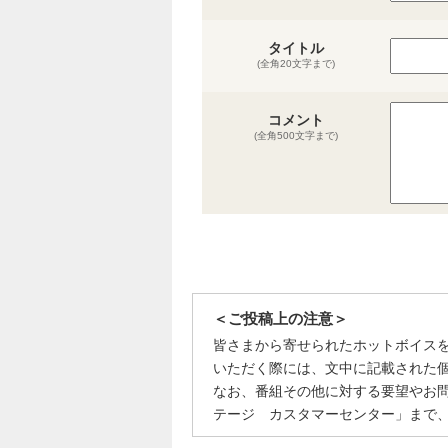
タイトル
(全角20文字まで)
コメント
(全角500文字まで)
＜ご投稿上の注意＞
皆さまから寄せられたホットボイス
いただく際には、文中に記載された
なお、番組その他に対する要望やお
テージ カスタマーセンター」まで