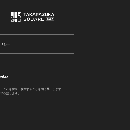
リシー
rt.jp
く、これを複製・改変することを固く禁止します。
写等を禁じます。