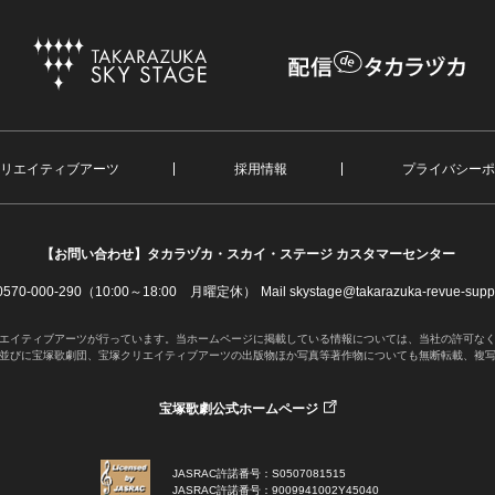
リエイティブアーツ
採用情報
プライバシーポ
【お問い合わせ】
タカラヅカ・スカイ・ステージ カスタマーセンター
. 0570-000-290（10:00～18:00 月曜定休）
Mail skystage@takarazuka-revue-suppo
エイティブアーツが行っています。当ホームページに掲載している情報については、当社の許可な
並びに宝塚歌劇団、宝塚クリエイティブアーツの出版物ほか写真等著作物についても無断転載、複
宝塚歌劇公式ホームページ
JASRAC許諾番号：S0507081515
JASRAC許諾番号：9009941002Y45040