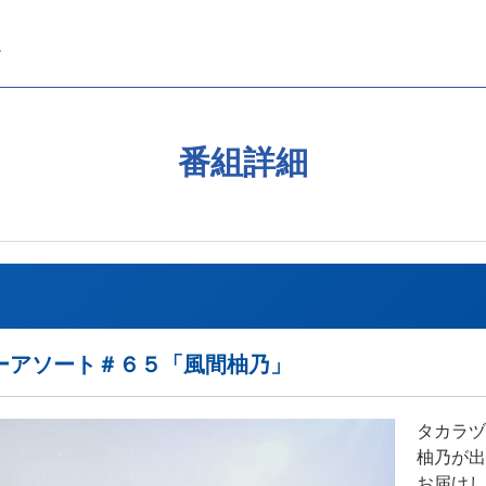
番組詳細
ーアソート＃６５「風間柚乃」
タカラヅ
柚乃が出
お届けし