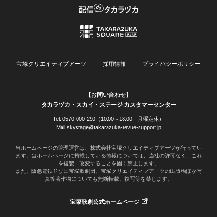
宝塚クリエイティブアーツ
採用情報
プライバシーポリシー
【お問い合わせ】
タカラヅカ・スカイ・ステージ カスタマーセンター
Tel. 0570-000-290（10:00～18:00 月曜定休）
Mail skystage@takarazuka-revue-support.jp
当ホームページの管理運営は、株式会社宝塚クリエイティブアーツが行ってい
ます。当ホームページに掲載している情報については、当社の許可なく、これ
を複製・改変することを固く禁止します。
また、阪急電鉄並びに宝塚歌劇団、宝塚クリエイティブアーツの出版物ほか写
真等著作物についても無断転載、複写等を禁じます。
宝塚歌劇公式ホームページ