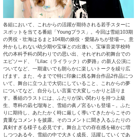
各組において、これからの活躍が期待される若手スターに
スポットを当てる番組「Youngプラス」。今回は雪組103期
の男役・壮海はるまと104期の娘役・愛陽みちが登場―。意
外かもしれない幼少期や宝塚との出逢い、宝塚音楽学校時
代の本科予科の関わりでの思い出、それぞれの初舞台での
エピソード、『Lilac（ライラック）の夢路』の新人公演に
ついてなど、一期違いでも朗らかに楽しいトークを繰り広
げます。また、今までで特に印象に残る舞台作品2作品につ
いて、舞台に立つ上で大切にしていること、これからの夢
についてなど、自分らしい言葉で大変しっかりと語りま
す。番組のラストには、ふたりが深い関わりを持つ上級
生、専科の凪七瑠海と、雪組の眞ノ宮るいも登場－。ふた
りに期待し、あたたかく時に厳しく導いてきたからこその
貴重なコメントを披露。そのコメントに聞き入るふたりの
真剣すぎる様子も必見です。舞台上での存在感を確かに増
しつつある今、雪組の中で大きく成長、活躍していくであ