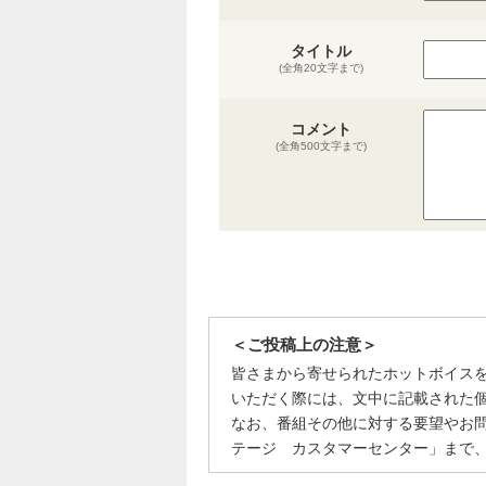
タイトル
(全角20文字まで)
コメント
(全角500文字まで)
＜ご投稿上の注意＞
皆さまから寄せられたホットボイス
いただく際には、文中に記載された
なお、番組その他に対する要望やお
テージ カスタマーセンター」まで