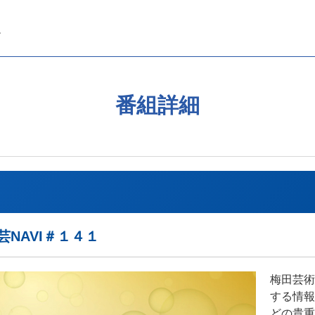
番組詳細
NAVI＃１４１
梅田芸術
する情報
どの貴重