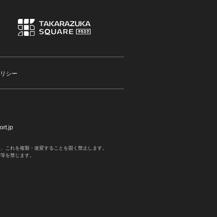
リシー
rt.jp
く、これを複製・改変することを固く禁止します。
写等を禁じます。