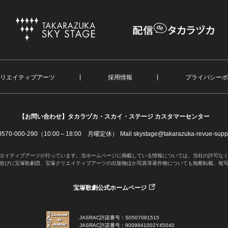
リエイティブアーツ
採用情報
プライバシーポ
【お問い合わせ】
タカラヅカ・スカイ・ステージ カスタマーセンター
. 0570-000-290（10:00～18:00 月曜定休）
Mail skystage@takarazuka-revue-suppo
エイティブアーツが行っています。当ホームページに掲載している情報については、当社の許可な
並びに宝塚歌劇団、宝塚クリエイティブアーツの出版物ほか写真等著作物についても無断転載、複
宝塚歌劇公式ホームページ
JASRAC許諾番号：S0507081515
JASRAC許諾番号：9009941002Y45040