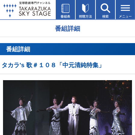
番組詳細
番組詳細
タカラ's 歌＃１０８「中元清純特集」