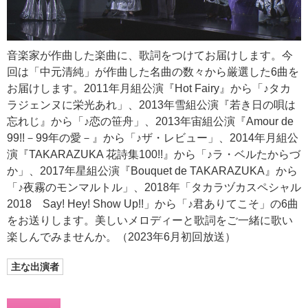
音楽家が作曲した楽曲に、歌詞をつけてお届けします。今
回は「中元清純」が作曲した名曲の数々から厳選した6曲を
お届けします。2011年月組公演『Hot Fairy』から「♪タカ
ラジェンヌに栄光あれ」、2013年雪組公演『若き日の唄は
忘れじ』から「♪恋の笹舟」、2013年宙組公演『Amour de
99!!－99年の愛－』から「♪ザ・レビュー」、2014年月組公
演『TAKARAZUKA 花詩集100!!』から「♪ラ・ベルたからづ
か」、2017年星組公演『Bouquet de TAKARAZUKA』から
「♪夜霧のモンマルトル」、2018年「タカラヅカスペシャル
2018 Say! Hey! Show Up!!」から「♪君ありてこそ」の6曲
をお送りします。美しいメロディーと歌詞をご一緒に歌い
楽しんでみませんか。（2023年6月初回放送）
主な出演者