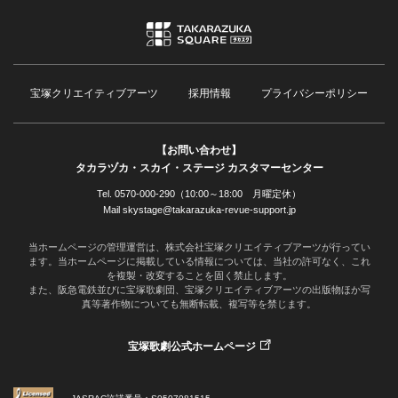
宝塚クリエイティブアーツ
採用情報
プライバシーポリシー
【お問い合わせ】
タカラヅカ・スカイ・ステージ カスタマーセンター
Tel. 0570-000-290（10:00～18:00 月曜定休）
Mail skystage@takarazuka-revue-support.jp
当ホームページの管理運営は、株式会社宝塚クリエイティブアーツが行ってい
ます。当ホームページに掲載している情報については、当社の許可なく、これ
を複製・改変することを固く禁止します。
また、阪急電鉄並びに宝塚歌劇団、宝塚クリエイティブアーツの出版物ほか写
真等著作物についても無断転載、複写等を禁じます。
宝塚歌劇公式ホームページ