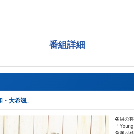
番組詳細
斗和・大希颯」
各組の将
「You
希颯が登