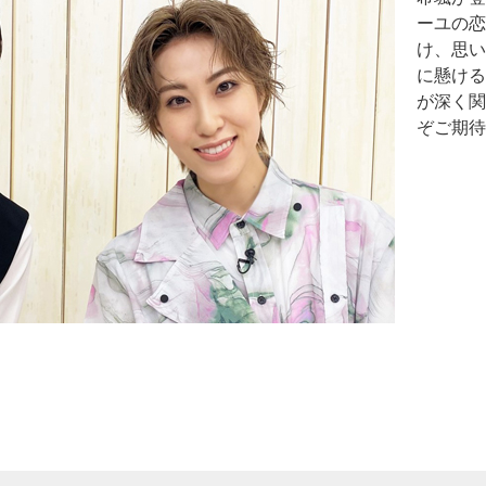
ーユの恋
け、思い
に懸ける
が深く関
ぞご期待