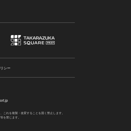
リシー
rt.jp
く、これを複製・改変することを固く禁止します。
写等を禁じます。