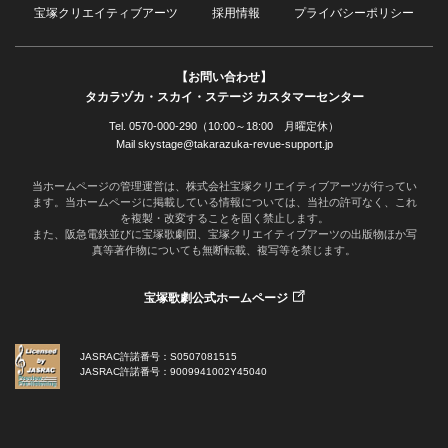
宝塚クリエイティブアーツ
採用情報
プライバシーポリシー
【お問い合わせ】
タカラヅカ・スカイ・ステージ カスタマーセンター
Tel. 0570-000-290（10:00～18:00 月曜定休）
Mail skystage@takarazuka-revue-support.jp
当ホームページの管理運営は、株式会社宝塚クリエイティブアーツが行ってい
ます。当ホームページに掲載している情報については、当社の許可なく、これ
を複製・改変することを固く禁止します。
また、阪急電鉄並びに宝塚歌劇団、宝塚クリエイティブアーツの出版物ほか写
真等著作物についても無断転載、複写等を禁じます。
宝塚歌劇公式ホームページ
JASRAC許諾番号：S0507081515
JASRAC許諾番号：9009941002Y45040