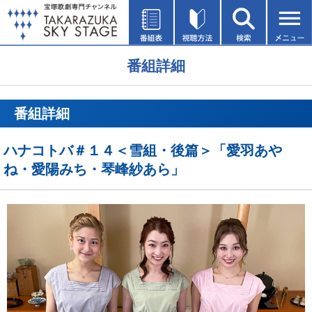
番組詳細
番組詳細
ハナコトバ＃１４＜雪組・後篇＞「愛羽あや
ね・愛陽みち・琴峰紗あら」