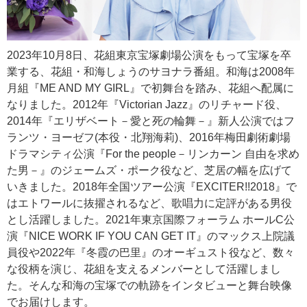
2023年10月8日、花組東京宝塚劇場公演をもって宝塚を卒
業する、花組・和海しょうのサヨナラ番組。和海は2008年
月組『ME AND MY GIRL』で初舞台を踏み、花組へ配属に
なりました。2012年『Victorian Jazz』のリチャード役、
2014年『エリザベート－愛と死の輪舞－』新人公演ではフ
ランツ・ヨーゼフ(本役・北翔海莉)、2016年梅田劇術劇場
ドラマシティ公演『For the people－リンカーン 自由を求め
た男－』のジェームズ・ポーク役など、芝居の幅を広げて
いきました。2018年全国ツアー公演『EXCITER!!2018』で
はエトワールに抜擢されるなど、歌唱力に定評がある男役
とし活躍しました。2021年東京国際フォーラム ホールC公
演『NICE WORK IF YOU CAN GET IT』のマックス上院議
員役や2022年『冬霞の巴里』のオーギュスト役など、数々
な役柄を演じ、花組を支えるメンバーとして活躍しまし
た。そんな和海の宝塚での軌跡をインタビューと舞台映像
でお届けします。