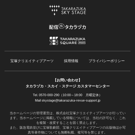
宝塚クリエイティブアーツ
採用情報
プライバシーポリシー
【お問い合わせ】
タカラヅカ・スカイ・ステージ カスタマーセンター
Tel. 0570-000-290（10:00～18:00 月曜定休）
Mail skystage@takarazuka-revue-support.jp
当ホームページの管理運営は、株式会社宝塚クリエイティブアーツが行ってい
ます。当ホームページに掲載している情報については、当社の許可なく、これ
を複製・改変することを固く禁止します。
また、阪急電鉄並びに宝塚歌劇団、宝塚クリエイティブアーツの出版物ほか写
真等著作物についても無断転載、複写等を禁じます。