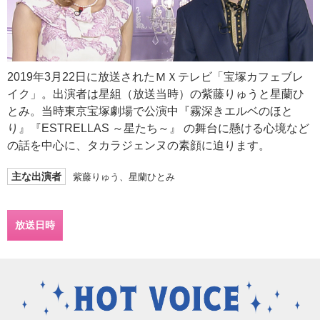
2019年3月22日に放送されたＭＸテレビ「宝塚カフェブレ
イク」。出演者は星組（放送当時）の紫藤りゅうと星蘭ひ
とみ。当時東京宝塚劇場で公演中『霧深きエルベのほと
り』『ESTRELLAS ～星たち～』 の舞台に懸ける心境など
の話を中心に、タカラジェンヌの素顔に迫ります。
主な出演者
紫藤りゅう、星蘭ひとみ
放送日時