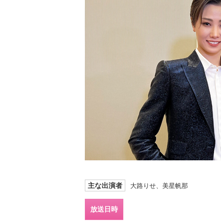
主な出演者
大路りせ、美星帆那
放送日時