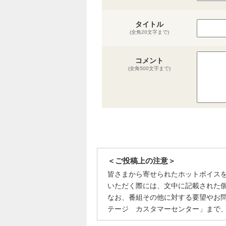
タイトル
(全角20文字まで)
コメント
(全角500文字まで)
＜ご投稿上の注意＞
皆さまから寄せられたホットボイス
いただく際には、文中に記載された
なお、番組その他に対する要望やお
テージ カスタマーセンター」まで