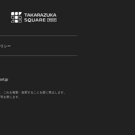
リシー
rt.jp
く、これを複製・改変することを固く禁止します。
写等を禁じます。