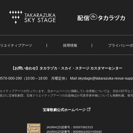
リエイティブアーツ
採用情報
プライバシーポ
【お問い合わせ】
タカラヅカ・スカイ・ステージ カスタマーセンター
. 0570-000-290（10:00～18:00 月曜定休）
Mail skystage@takarazuka-revue-suppo
エイティブアーツが行っています。当ホームページに掲載している情報については、当社の許可な
並びに宝塚歌劇団、宝塚クリエイティブアーツの出版物ほか写真等著作物についても無断転載、複
宝塚歌劇公式ホームページ
JASRAC許諾番号：S0507081515
JASRAC許諾番号：9009941002Y45040