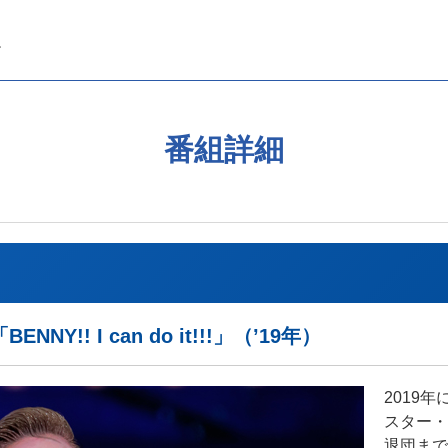
番組詳細
!! I can do it!!!」（’19年）
2019
スター・
退団まで