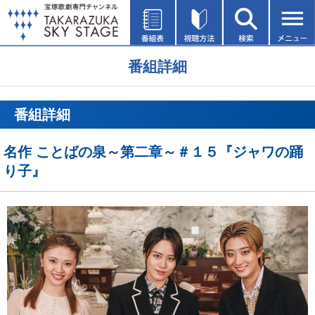
番組詳細
番組詳細
名作 ことばの泉～第二章～＃１５『ジャワの踊
り子』