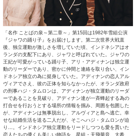
「名作 ことばの泉～第二章～」第15回は1982年雪組公演
『ジャワの踊り子』をお届けします。第二次世界大戦直
後、独立運動が激しさを増していた頃、インドネシアはオ
ランダの支配下にあり、ジャワと呼ばれていた。ジャワの
王妃が可愛がっている踊り子、アリ・アディナンは独立運
動のリーダーであり、密かに仲間と連絡を取り合い、イン
ドネシア独立の為に挺身していた。アディナンの恋人アル
ヴィアでさえ、彼の正体を知らなかったが、オランダ政府
の刑事ハジ・タムロンは、アディナンが独立運動のリーダ
ーであることを見破り、アディナン達が一斉蜂起する為の
打合せを行おうとする場所の情報を掴み、周囲を包囲した
が、アディナンは無事脱出し、アルヴィアと島へ逃亡。幸
せな結婚生活を送る二人だが、そこへハジ・タムロンが迫
り…。インドネシア独立運動をリードしつつも愛を貫いた
恋人たちの儚くも美しい物語を、星組・天飛華音、大希