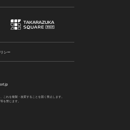
リシー
rt.jp
く、これを複製・改変することを固く禁止します。
写等を禁じます。