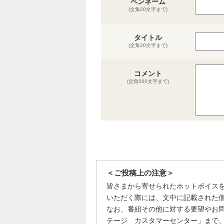
ペンネーム
(全角20文字まで)
タイトル
(全角20文字まで)
コメント
(全角500文字まで)
＜ご投稿上の注意＞
皆さまから寄せられたホットボイス
いただく際には、文中に記載された
なお、番組その他に対する要望やお
テージ カスタマーセンター」まで