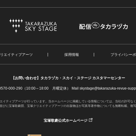
リエイティブアーツ
採用情報
プライバシーポ
【お問い合わせ】
タカラヅカ・スカイ・ステージ カスタマーセンター
. 0570-000-290（10:00～18:00 月曜定休）
Mail skystage@takarazuka-revue-suppo
エイティブアーツが行っています。当ホームページに掲載している情報については、当社の許可な
並びに宝塚歌劇団、宝塚クリエイティブアーツの出版物ほか写真等著作物についても無断転載、複
宝塚歌劇公式ホームページ