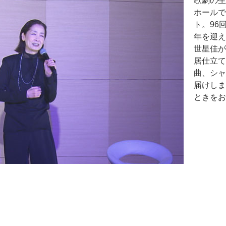
歌劇の生
ホールで
ト。96
年を迎え
世星佳が
居仕立て
曲、シャ
届けしま
ときをお