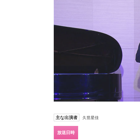
主な出演者
久世星佳
放送日時