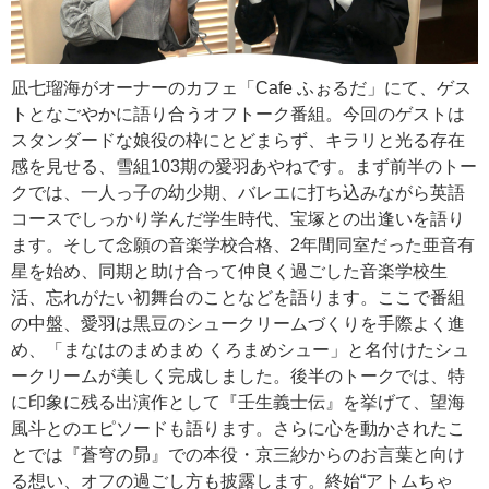
凪七瑠海がオーナーのカフェ「Cafe ふぉるだ」にて、ゲス
トとなごやかに語り合うオフトーク番組。今回のゲストは
スタンダードな娘役の枠にとどまらず、キラリと光る存在
感を見せる、雪組103期の愛羽あやねです。まず前半のトー
クでは、一人っ子の幼少期、バレエに打ち込みながら英語
コースでしっかり学んだ学生時代、宝塚との出逢いを語り
ます。そして念願の音楽学校合格、2年間同室だった亜音有
星を始め、同期と助け合って仲良く過ごした音楽学校生
活、忘れがたい初舞台のことなどを語ります。ここで番組
の中盤、愛羽は黒豆のシュークリームづくりを手際よく進
め、「まなはのまめまめ くろまめシュー」と名付けたシュ
ークリームが美しく完成しました。後半のトークでは、特
に印象に残る出演作として『壬生義士伝』を挙げて、望海
風斗とのエピソードも語ります。さらに心を動かされたこ
とでは『蒼穹の昴』での本役・京三紗からのお言葉と向け
る想い、オフの過ごし方も披露します。終始“アトムちゃ