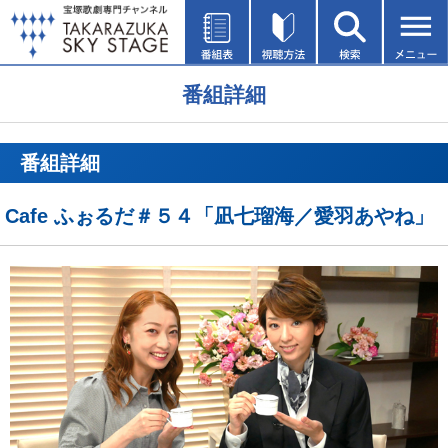
番組詳細
番組詳細
Cafe ふぉるだ＃５４「凪七瑠海／愛羽あやね」