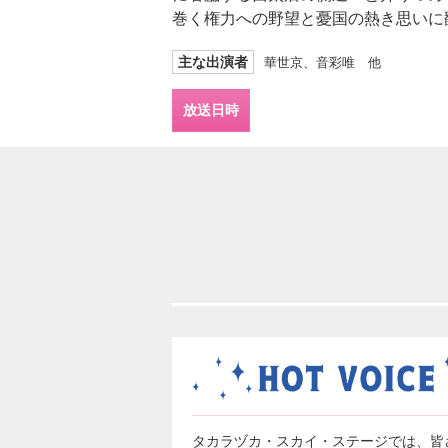
巻く権力への野望と憂国の熱き思いに
主な出演者
華世京、音彩唯 他
放送日時
タカラヅカ・スカイ・ステージでは、皆