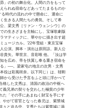
昴」の初の舞台化。人間の力をもって
えられぬ宿命などあってたまるものか
する時代の流れの中で懸命に、運命に
く生きる人間たちの勇気、そして希
公、梁文秀［リァン・ウェンシウ］の
での生きざまを主軸にし、宝塚歌劇版
ラマティックに、華やかに描き出す超
ミュージカル。'22年雪組・東京宝塚
人公演。脚本・演出は原田諒。新人公
谷貴矢。華世京、音彩唯 他。「汝は学
知を広め、帝を扶翼し奉る重き宿命を
る」──。梁家屯の地主の次男・文秀
本役は彩風咲奈。以下同じ）は、韃靼
師から受けた予言をふと頭に浮かべて
合格した文秀は、清国の政治の中枢へ
て義兄弟の契りを交わした極貧の少年
れた「その手にあまねく財宝を手にす
。やがて宦官となった春児は、紫禁城
眈々と迫る中、文秀たちは紫禁城に渦