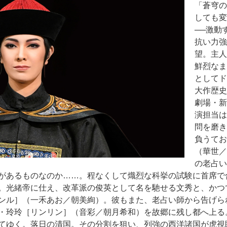
「蒼穹の
しても変
──激動
抗い力強
望。主人
鮮烈なま
としてド
大作歴史
劇場・新
演担当は
問を磨き
負うてお
（華世／
の老占い
があるものなのか……。程なくして熾烈な科挙の試験に首席で
。光緒帝に仕え、改革派の俊英として名を馳せる文秀と、かつ
ンル］（一禾あお／朝美絢）。彼もまた、老占い師から告げら
・玲玲［リンリン］（音彩／朝月希和）を故郷に残し都へ上る
てゆく。落日の清国。その分割を狙い、列強の西洋諸国が虎視