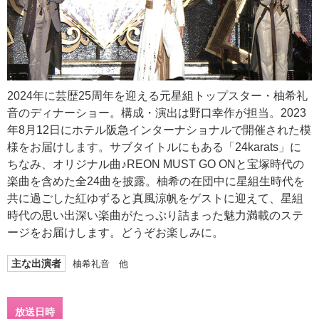
2024年に芸歴25周年を迎える元星組トップスター・柚希礼
音のディナーショー。構成・演出は野口幸作が担当。2023
年8月12日にホテル阪急インターナショナルで開催された模
様をお届けします。サブタイトルにもある「24karats」に
ちなみ、オリジナル曲♪REON MUST GO ONと宝塚時代の
楽曲を含めた全24曲を披露。柚希の在団中に星組生時代を
共に過ごした紅ゆずると真風涼帆をゲストに迎えて、星組
時代の思い出深い楽曲がたっぷり詰まった魅力満載のステ
ージをお届けします。どうぞお楽しみに。
主な出演者
柚希礼音 他
放送日時