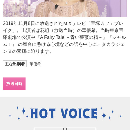
2019年11月8日に放送されたＭＸテレビ「宝塚カフェブレ
イク」。出演者は花組（放送当時）の華優希。当時東京宝
塚劇場で公演中『A Fairy Tale －青い薔薇の精－』『シャル
ム！』 の舞台に懸ける心境などの話を中心に、タカラジェ
ンヌの素顔に迫ります。
主な出演者
華優希
放送日時