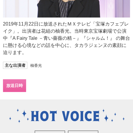
2019年11月22日に放送されたＭＸテレビ「宝塚カフェブレ
イク」。出演者は花組の柚香光。当時東京宝塚劇場で公演
中『A Fairy Tale －青い薔薇の精－』『シャルム！』 の舞台
に懸ける心境などの話を中心に、タカラジェンヌの素顔に
迫ります。
主な出演者
柚香光
放送日時