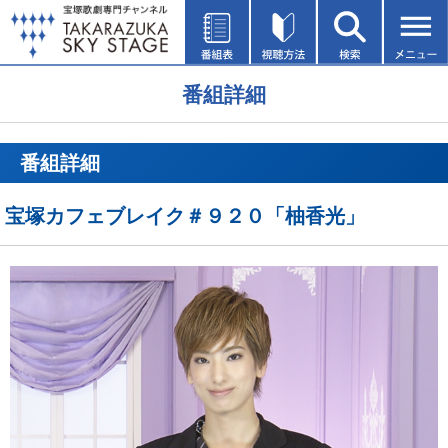
番組詳細
番組詳細
宝塚カフェブレイク＃９２０「柚香光」