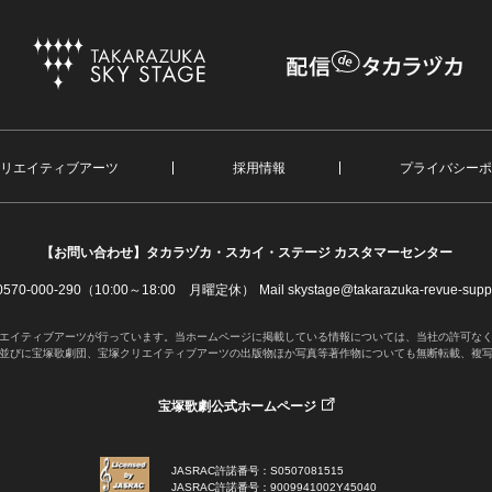
リエイティブアーツ
採用情報
プライバシーポ
【お問い合わせ】
タカラヅカ・スカイ・ステージ カスタマーセンター
. 0570-000-290（10:00～18:00 月曜定休）
Mail skystage@takarazuka-revue-suppo
エイティブアーツが行っています。当ホームページに掲載している情報については、当社の許可な
並びに宝塚歌劇団、宝塚クリエイティブアーツの出版物ほか写真等著作物についても無断転載、複
宝塚歌劇公式ホームページ
JASRAC許諾番号：S0507081515
JASRAC許諾番号：9009941002Y45040