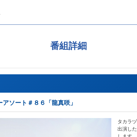
番組詳細
ーアソート＃８６「龍真咲」
タカラヅ
出演した
します。