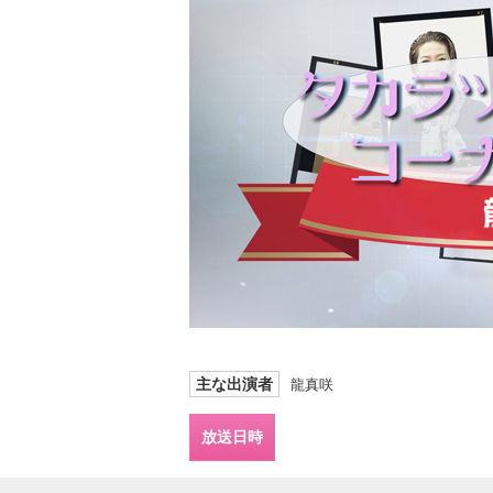
主な出演者
龍真咲
放送日時