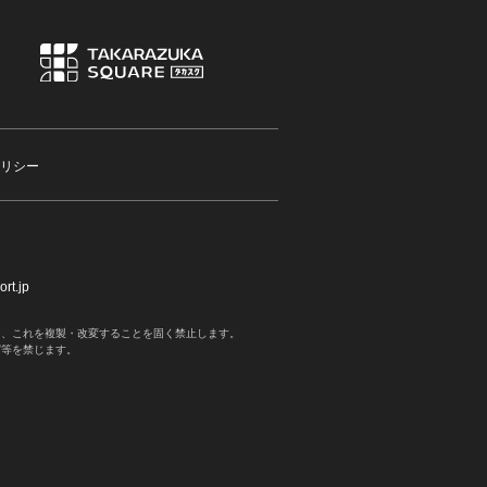
リシー
rt.jp
く、これを複製・改変することを固く禁止します。
写等を禁じます。