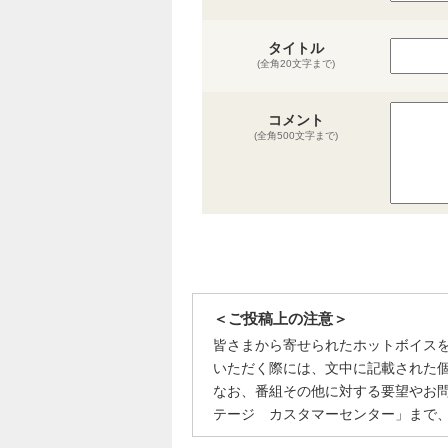
タイトル
(全角20文字まで)
コメント
(全角500文字まで)
＜ご投稿上の注意＞
皆さまから寄せられたホットボイス
いただく際には、文中に記載された
なお、番組その他に対する要望やお
テージ カスタマーセンター」まで