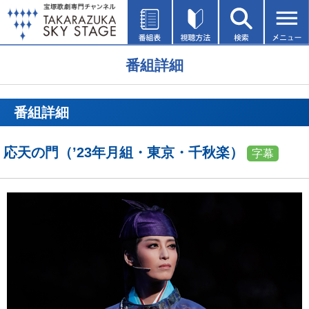
番組詳細
番組詳細
応天の門（’23年月組・東京・千秋楽）
字幕