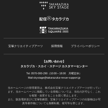
宝塚クリエイティブアーツ
採用情報
プライバシーポリシー
【お問い合わせ】
タカラヅカ・スカイ・ステージ カスタマーセンター
Tel. 0570-000-290（10:00～18:00 月曜定休）
Mail skystage@takarazuka-revue-support.jp
当ホームページの管理運営は、株式会社宝塚クリエイティブアーツが行ってい
ます。当ホームページに掲載している情報については、当社の許可なく、これ
を複製・改変することを固く禁止します。
また、阪急電鉄並びに宝塚歌劇団、宝塚クリエイティブアーツの出版物ほか写
真等著作物についても無断転載、複写等を禁じます。