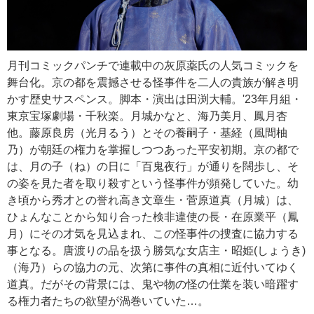
月刊コミックパンチで連載中の灰原薬氏の人気コミックを
舞台化。京の都を震撼させる怪事件を二人の貴族が解き明
かす歴史サスペンス。脚本・演出は田渕大輔。'23年月組・
東京宝塚劇場・千秋楽。月城かなと、海乃美月、鳳月杏
他。藤原良房（光月るう）とその養嗣子・基経（風間柚
乃）が朝廷の権力を掌握しつつあった平安初期。京の都で
は、月の子（ね）の日に「百鬼夜行」が通りを闊歩し、そ
の姿を見た者を取り殺すという怪事件が頻発していた。幼
き頃から秀才との誉れ高き文章生・菅原道真（月城）は、
ひょんなことから知り合った検非違使の長・在原業平（鳳
月）にその才気を見込まれ、この怪事件の捜査に協力する
事となる。唐渡りの品を扱う勝気な女店主・昭姫(しょうき)
（海乃）らの協力の元、次第に事件の真相に近付いてゆく
道真。だがその背景には、鬼や物の怪の仕業を装い暗躍す
る権力者たちの欲望が渦巻いていた…。