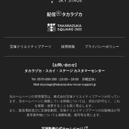
宝塚クリエイティブアーツ
採用情報
プライバシーポリシー
【お問い合わせ】
タカラヅカ・スカイ・ステージ カスタマーセンター
Tel. 0570-000-290（10:00～18:00 月曜定休）
Mail skystage@takarazuka-revue-support.jp
当ホームページの管理運営は、株式会社宝塚クリエイティブアーツが行ってい
ます。当ホームページに掲載している情報については、当社の許可なく、これ
を複製・改変することを固く禁止します。
また、阪急電鉄並びに宝塚歌劇団、宝塚クリエイティブアーツの出版物ほか写
真等著作物についても無断転載、複写等を禁じます。
宝塚歌劇公式ホームページ