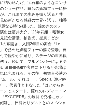
に詰め込んだ、宝石箱のようなコンサ
のショー作品。舞台の妖精フィーに扮
が、これまでの歩みを振り返ると共
見ぬ新たなる魅惑の世界へ誘う。柚香
華麗なる時”を綴った、煌めきのステー
演出は藤井大介。'23年花組・昭和女
人見記念講堂。柚香光、星風まどか
T1の幕開き、入団2年目の舞台『Le
dis!!』で務めた妖精フィーの姿で登場。自
付で軽やかに踊り、ステージの世界観
誘う。続いて、フルメンバーによるテ
E SHINING!!で客席に下りると会場は
気に包まれる。その後、初舞台公演の
ムール、それは･･･、Special Blu-ray
ナンバー、代表作ともなった『はいからさ
シーンでスタート。憧れのレディー・マ
EXCITER!!』の展開で究極にカッコ
展開し、日替わりゲストとのスペシャ