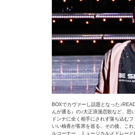
BOXでカヴァーし話題となった♪REA
んが通る』の♪大正浪漫恋歌など、思
ドンナに全く相手にされず落ち込むフィー
いい柚香が客席を巡る。その後、これ
ルコーナー、ミュージカルメドレーと