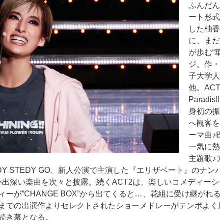
ふんだん
ート形式
した柚香
に、まだ
が歩む“
ジ。作・
子大学
他。AC
Para
身初の振
へ観客を
ーマ曲♪B
一気に熱
主題歌♪ア
DY STEDY GO、新人公演で主演した『エリザベート』の
い出深い楽曲を次々と披露。続くACT2は、楽しいコメディー
が”CHANGE BOX”から出てくると…、花組に受け継がれる『
までの出演作よりセレクトされたショーメドレーがテンポよく
続き幕となる。