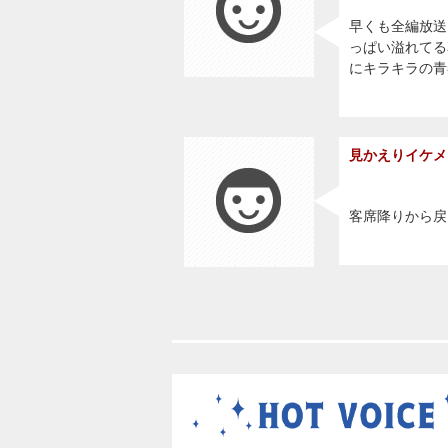
早くも全編放送
っぱい溢れてる
にキラキラの青
見かえりイケメ
客席降りから戻