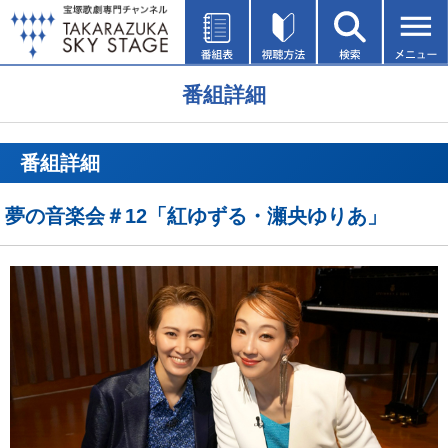
番組詳細
番組詳細
夢の音楽会＃12「紅ゆずる・瀬央ゆりあ」