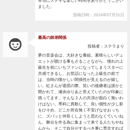
本当にステキな楽しい時間をありがとうござい
ました。
投稿日時：2024年07月31日
最高の師弟関係
投稿者：ステラまり
夢の音楽会は、大好きな番組。素晴らしいデュ
エットが聴ける事もさることながら、憧れの上
級生を前にいちファンになってしまうスターに
共感できるし、お世話になった上級生の前で
は、当時の懐かしい関係性が見えるのが嬉し
い。紅さんが退団の際、笑いの後継者は誰かと
聞かれて、瀬央ゆりあと答えていたのが印象に
残ってます。そんな２人の共演が面白く無いわ
けはない。専科に異動して、良い個性が少し影
をひそめ、どこか所在無く不安げなせおっち
に、ズバッと仲良くしようと思わなくていいね
ん、舞台を作る為に集まって来てる人たちやね
んから、そこで自分がするべき事に専念すれば