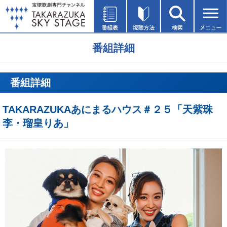
番組詳細
番組詳細
TAKARAZUKAあにまるハウス＃２５「天紫珠
李・瑠皇りあ」