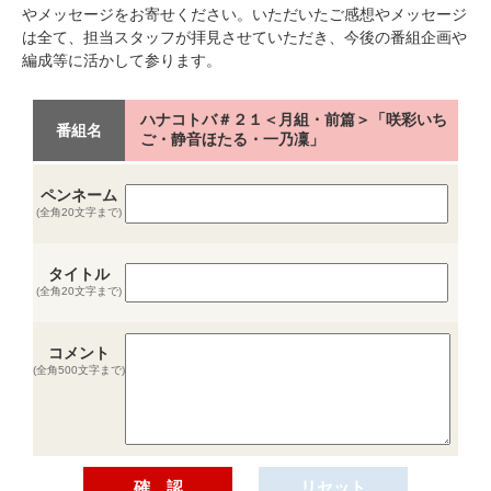
やメッセージをお寄せください。いただいたご感想やメッセージ
は全て、担当スタッフが拝見させていただき、今後の番組企画や
編成等に活かして参ります。
ハナコトバ＃２１＜月組・前篇＞「咲彩いち
番組名
ご・静音ほたる・一乃凜」
ペンネーム
(全角20文字まで)
タイトル
(全角20文字まで)
コメント
(全角500文字まで)