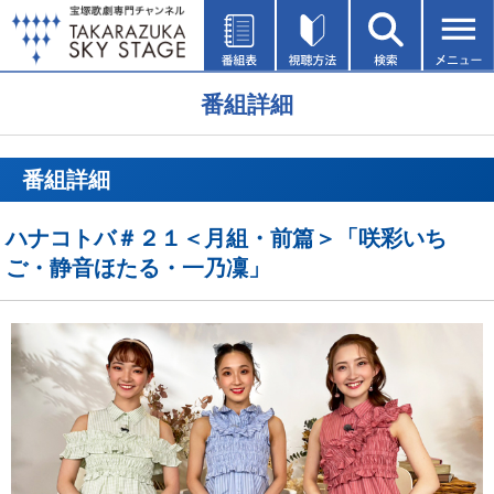
番組詳細
番組詳細
ハナコトバ＃２１＜月組・前篇＞「咲彩いち
ご・静音ほたる・一乃凜」