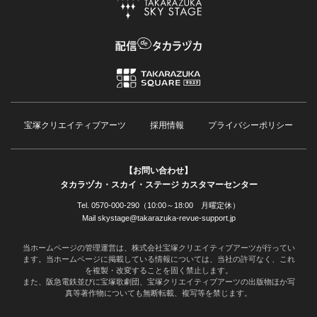
宝塚クリエイティブアーツ
採用情報
プライバシーポリシー
【お問い合わせ】
タカラヅカ・スカイ・ステージ カスタマーセンター
Tel. 0570-000-290（10:00～18:00 月曜定休）
Mail skystage@takarazuka-revue-support.jp
当ホームページの管理運営は、株式会社宝塚クリエイティブアーツが行ってい
ます。当ホームページに掲載している情報については、当社の許可なく、これ
を複製・改変することを固く禁止します。
また、阪急電鉄並びに宝塚歌劇団、宝塚クリエイティブアーツの出版物ほか写
真等著作物についても無断転載、複写等を禁じます。