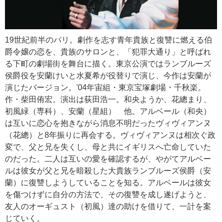
19世紀前半のパリ。劇作を志す青年貴族と復讐に燃える伯
爵令嬢の恋を、貴族のサロンと、「犯罪大通り」と呼ばれ
る下町の劇場街を舞台に描く。東京公演ではランブルーズ
侯爵役を安蘭けいと水夏希が役替りで演じ、今作は安蘭が
演じたバージョン。'04年宙組・東京宝塚劇場・千秋楽。
作・柴田侑宏。演出は荻田浩一。和央ようか、花總まり、
初風緑（専科）、安蘭（星組） 他。アルベール（和央）
は互いに恋心を抱きながら消息不明だったヴィヴィアンヌ
（花總）と8年振りに再会する。ヴィヴィアンヌは相次ぐ政
変で、父と兄を失くし、母と共にイギリスへ亡命していた
のだった。二人は互いの愛を確認するが、やがてアルベー
ルは彼女が父と兄を暗殺した大貴族ランブルーズ侯爵（安
蘭）に復讐しようしていることを知る。アルベールは彼女
を傷つけずに自分の方法で、その復讐を成し遂げようと、
友人のオーギュスト（初風）達の助けを借りて、一計を案
じていく。