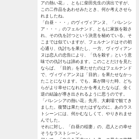
アの熱い花」、ともに柴田先生の演出ですが、
この二作品をあわせみたとき、何か考えさせら
れましたね。
「白昼・・・」のヴィヴィアンヌ、「バレンシ
ア・・・」のフェルナンド、ともに家族を殺さ
れ、その仇を討つという決意を秘めている、そ
こまでは似ていますが、フェルナンドはその初
心通り、仇討ちを果たし、一方、ヴィヴィアン
ヌは恋人の忠告により、「仇を殺す」という意
味での仇討ちは諦めます。このことだけを見た
ならば、「目的」を果たせたのはフェルナンド
で、ヴィヴィアンヌは「目的」を果たせなかっ
たことになります。でも、幕が降りた時、どち
らがより幸せになれたかを考えたならば、全く
逆の結論が導き出されるように思うのです。
「バレンシアの熱い花」先月、大劇場で観てき
ました。復讐は果たせたはずなのに、あのラス
トシーンには、何かむなしくて、やりきれませ
んでした。
それに対し、「白昼の稲妻」の、恋人との幸せ
そうなラストシーン。