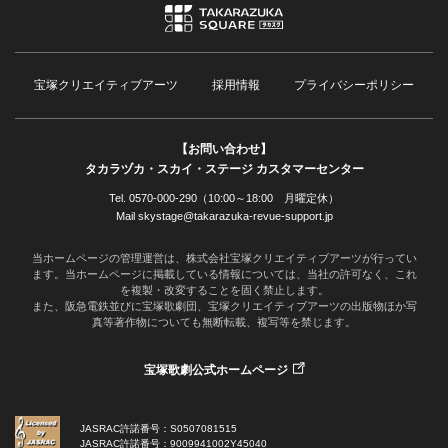
宝塚クリエイティブアーツ
採用情報
プライバシーポリシー
【お問い合わせ】
タカラヅカ・スカイ・ステージ カスタマーセンター
Tel. 0570-000-290（10:00～18:00 月曜定休）
Mail skystage@takarazuka-revue-support.jp
当ホームページの管理運営は、株式会社宝塚クリエイティブアーツが行ってい
ます。当ホームページに掲載している情報については、当社の許可なく、これ
を複製・改変することを固く禁止します。
また、阪急電鉄並びに宝塚歌劇団、宝塚クリエイティブアーツの出版物ほか写
真等著作物についても無断転載、複写等を禁じます。
宝塚歌劇公式ホームページ
JASRAC許諾番号：S0507081515
JASRAC許諾番号：9009941002Y45040