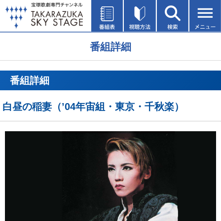
番組詳細
番組詳細
白昼の稲妻（’04年宙組・東京・千秋楽）