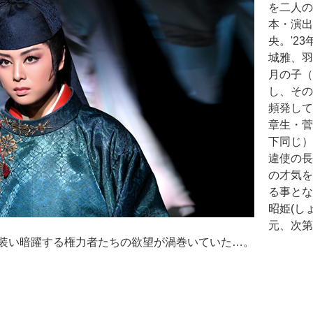
を二人の
本・演出
央。'2
城雅、羽
月の子（
し、その
頻発して
章生・菅
下同じ）
違使の長
の才気を
る事とな
昭姫(し
元、次第
装い暗躍する権力者たちの欲望が渦巻いていた…。