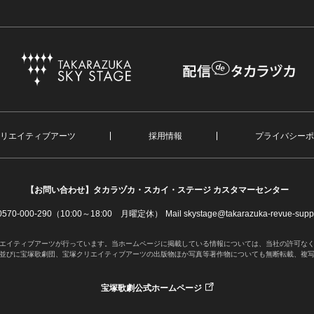
リエイティブアーツ
採用情報
プライバシーポ
【お問い合わせ】
タカラヅカ・スカイ・ステージ カスタマーセンター
. 0570-000-290（10:00～18:00 月曜定休）
Mail skystage@takarazuka-revue-suppo
エイティブアーツが行っています。当ホームページに掲載している情報については、当社の許可な
並びに宝塚歌劇団、宝塚クリエイティブアーツの出版物ほか写真等著作物についても無断転載、複
宝塚歌劇公式ホームページ