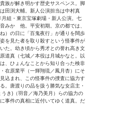
貴族が解き明かす歴史サスペンス。脚
は田渕大輔。新人公演担当は中村真
3年月組・東京宝塚劇場・新人公演。七
音みか 他。平安初期。京の都では、
ね）の日に「百鬼夜行」が通りを闊歩
姿を見た者を取り殺すという怪事件が
いた。幼き頃から秀才との誉れ高き文
原道真（七城／本役は月城かなと。以
は、ひょんなことから知り合った検非
・在原業平（一輝翔琉／鳳月杏）にそ
見込まれ、この怪事件の捜査に協力す
る。唐渡りの品を扱う勝気な女店主・
ょうき)（羽音／海乃美月）らの協力の
に事件の真相に近付いてゆく道真。だ