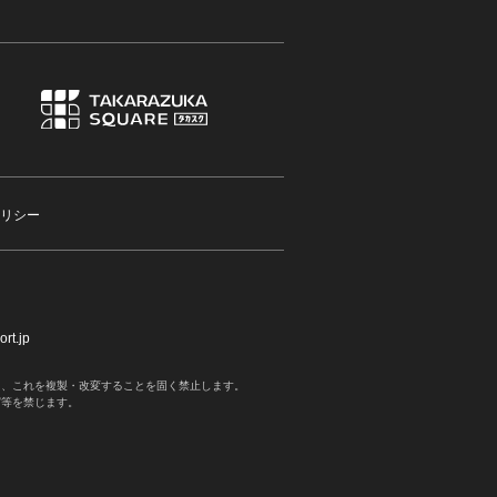
リシー
rt.jp
く、これを複製・改変することを固く禁止します。
写等を禁じます。