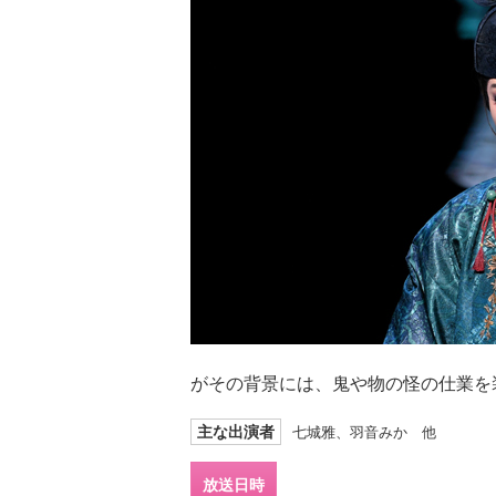
がその背景には、鬼や物の怪の仕業を
主な出演者
七城雅、羽音みか 他
放送日時