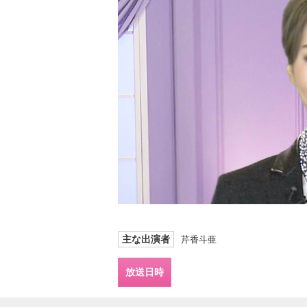
主な出演者
芹香斗亜
放送日時