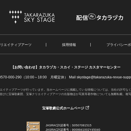
リエイティブアーツ
採用情報
プライバシーポ
【お問い合わせ】
タカラヅカ・スカイ・ステージ カスタマーセンター
. 0570-000-290（10:00～18:00 月曜定休）
Mail skystage@takarazuka-revue-suppo
エイティブアーツが行っています。当ホームページに掲載している情報については、当社の許可な
並びに宝塚歌劇団、宝塚クリエイティブアーツの出版物ほか写真等著作物についても無断転載、複
宝塚歌劇公式ホームページ
JASRAC許諾番号：S0507081515
JASRAC許諾番号：9009941002Y45040