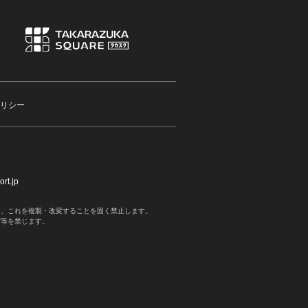
リシー
rt.jp
く、これを複製・改変することを固く禁止します。
写等を禁じます。