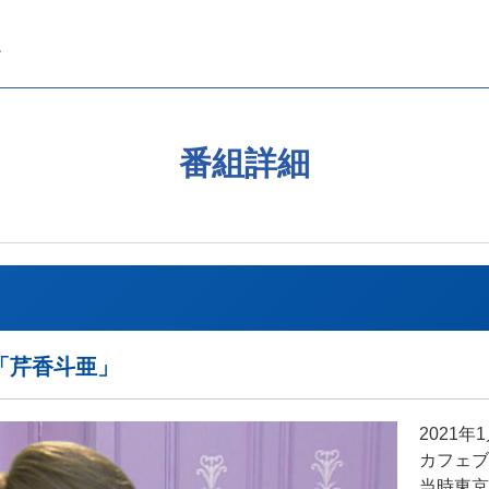
番組詳細
「芹香斗亜」
2021
カフェブ
当時東京