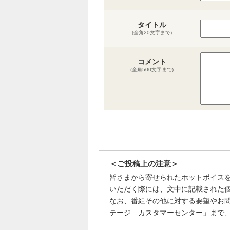
タイトル
(全角20文字まで)
コメント
(全角500文字まで)
＜ご投稿上の注意＞
皆さまから寄せられたホットボイス
いただく際には、文中に記載された
なお、番組その他に対する要望やお
テージ カスタマーセンター」まで